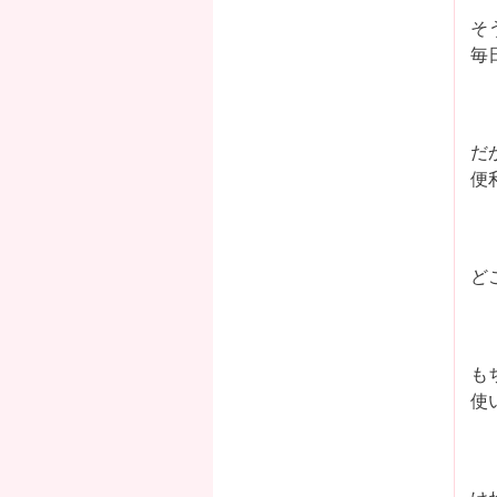
そ
毎
だ
便
ど
も
使