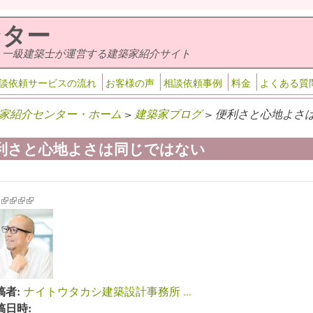
ンター
・一級建築士が運営する建築家紹介サイト
談依頼サービスの流れ
お客様の声
相談依頼事例
料金
よくある質
家紹介センター・ホーム
>
建築家ブログ
> 便利さと心地よさは
利さと心地よさは同じではない
k is external)
ink is external)
(link is external)
(link is external)
(link is external)
(link is external)
稿者:
ナイトウタカシ建築設計事務所 ...
稿日時: