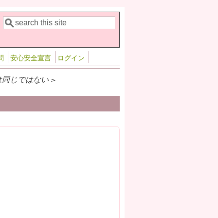
検索
検索フォーム
問
安心安全宣言
ログイン
同じではない >