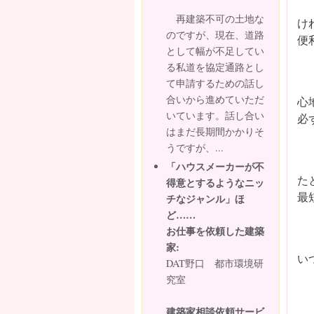
再建築不可の土地な
け
のですが、現在、道路
便
として幅が不足してい
る私道を協定通路とし
て申請するための話し
合いから進めていただ
心
いています。話し合い
必
はまだ長期間かかりそ
うですが、...
「ハウスメーカーが不
た
得意とするようなニッ
最
チなジャンル」ほ
ど……
お仕事を依頼した建築
家:
い
DAT野口 都市環境研
究室
建築家相談依頼サービ