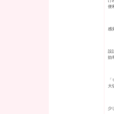
け
便
感
設
効
「
大
少