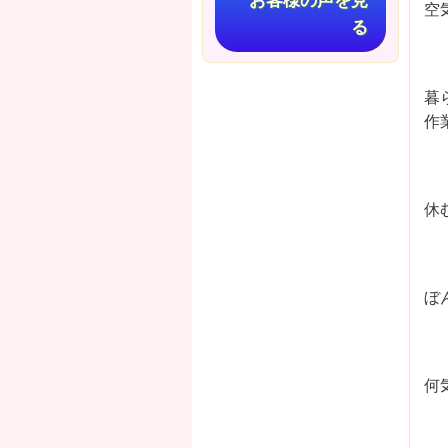
お客様の声を見
空
る
暮
作
休
ぼ
何