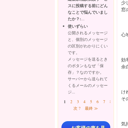
少
スに投稿する前にどん
窓
なことで悩んでいまし
たか？:
...
使いずらい
公開されるメッセージ
心
と、個別のメッセージ
の区別がわかりにくい
です。
メッセージを送るとき
効
のボタンもなぜ「保
余
存」？なのですか。
サーバーから送られて
くるメールのメッセー
け
ジ...
そ
ページ
1
2
3
4
5
6
7
8
9
…
次 ?
最終 ≫
気