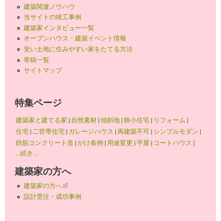
建築関連ノウハウ
当サイトの竣工事例
建築家インタビュー一覧
オープンハウス・建築イベント情報
安い土地に住みやすい家をたてる方法
寄稿一覧
サイトマップ
特集ページ
建築家と建てる家
|
自然素材
|
傾斜地
|
狭小住宅
|
リフォーム
|
住宅
|
二世帯住宅
|
ガレージハウス
|
再建築不可
|
シンプルモダン
|
鉄筋コンクリート造
|
がけ条例
|
用途変更
|
平屋
|
コートハウス
|
...続き...
建築家の方へ
建築家の方へ
(link is external)
設計受注・成功事例