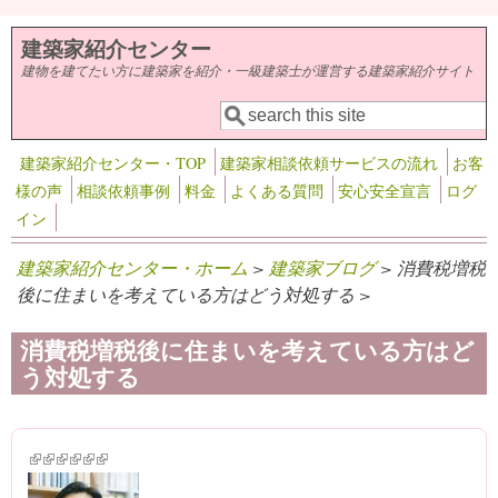
メインコンテンツに移動
建築家紹介センター
建物を建てたい方に建築家を紹介・一級建築士が運営する建築家紹介サイト
検索
検索フォーム
建築家紹介センター・TOP
建築家相談依頼サービスの流れ
お客
様の声
相談依頼事例
料金
よくある質問
安心安全宣言
ログ
イン
建築家紹介センター・ホーム
>
建築家ブログ
> 消費税増税
後に住まいを考えている方はどう対処する >
消費税増税後に住まいを考えている方はど
う対処する
(link is external)
(link is external)
(link is external)
(link is external)
(link is external)
(link is external)