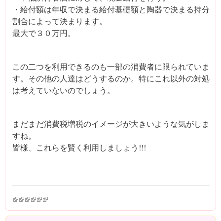
・給付額は年収で決まる給付基礎額と陶器で決まる持分
割合によって決まります。
最大で３０万円。
この二つを利用できるのも一部の消費者に限られていま
す。その他の人達はどうするのか。特にこれ以外の対処
は考えていないのでしょう。
まだまだ消費税増税のイメージが大きいような気がしま
すね。
皆様、これらを賢く利用しましょう!!!
(link is external)
(link is external)
(link is external)
(link is external)
(link is external)
(link is external)