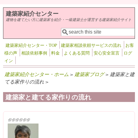
メインコンテンツに移動
建築家紹介センター
建物を建てたい方に建築家を紹介・一級建築士が運営する建築家紹介サイト
検索
検索フォーム
建築家紹介センター・TOP
建築家相談依頼サービスの流れ
お客
様の声
相談依頼事例
料金
よくある質問
安心安全宣言
ログ
イン
建築家紹介センター・ホーム
>
建築家ブログ
> 建築家と建
てる家作りの流れ >
建築家と建てる家作りの流れ
(link is external)
(link is external)
(link is external)
(link is external)
(link is external)
(link is external)