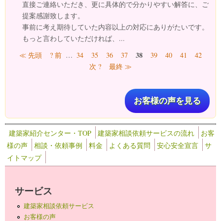
直接ご連絡いただき、更に具体的で分かりやすい解答に、ご
提案感謝致します。
事前に考え期待していた内容以上の対応にありがたいです。
もっと言わしていただければ、...
ページ
38
≪ 先頭
? 前
…
34
35
36
37
39
40
41
42
次 ?
最終 ≫
お客様の声を見る
建築家紹介センター・TOP
建築家相談依頼サービスの流れ
お客
様の声
相談・依頼事例
料金
よくある質問
安心安全宣言
サ
イトマップ
サービス
建築家相談依頼サービス
お客様の声