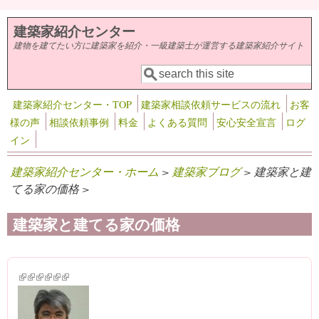
メインコンテンツに移動
建築家紹介センター
建物を建てたい方に建築家を紹介・一級建築士が運営する建築家紹介サイト
検索
検索フォーム
建築家紹介センター・TOP
建築家相談依頼サービスの流れ
お客
様の声
相談依頼事例
料金
よくある質問
安心安全宣言
ログ
イン
建築家紹介センター・ホーム
>
建築家ブログ
> 建築家と建
てる家の価格 >
建築家と建てる家の価格
(link is external)
(link is external)
(link is external)
(link is external)
(link is external)
(link is external)