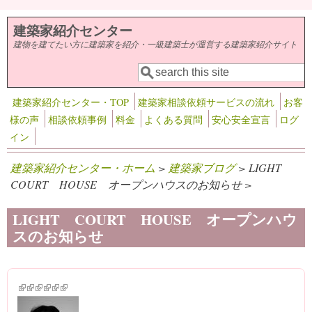
メインコンテンツに移動
建築家紹介センター
建物を建てたい方に建築家を紹介・一級建築士が運営する建築家紹介サイト
検索
検索フォーム
建築家紹介センター・TOP
建築家相談依頼サービスの流れ
お客
様の声
相談依頼事例
料金
よくある質問
安心安全宣言
ログ
イン
建築家紹介センター・ホーム
>
建築家ブログ
> LIGHT
COURT HOUSE オープンハウスのお知らせ >
LIGHT COURT HOUSE オープンハウ
スのお知らせ
(link is external)
(link is external)
(link is external)
(link is external)
(link is external)
(link is external)