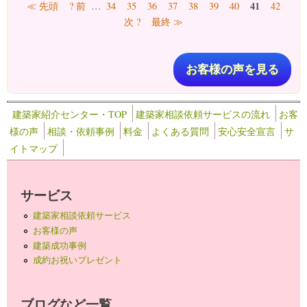
ページ
41
≪ 先頭
? 前
…
34
35
36
37
38
39
40
42
次 ?
最終 ≫
お客様の声を見る
建築家紹介センター・TOP
建築家相談依頼サービスの流れ
お客
様の声
相談・依頼事例
料金
よくある質問
安心安全宣言
サ
イトマップ
サービス
建築家相談依頼サービス
お客様の声
建築成功事例
成約お祝いプレゼント
ブログなど一覧