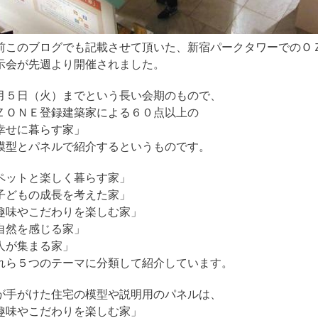
前このブログでも記載させて頂いた、新宿パークタワーでのＯ
示会が先週より開催されました。
月５日（火）までという長い会期のもので、
ＺＯＮＥ登録建築家による６０点以上の
幸せに暮らす家」
模型とパネルで紹介するというものです。
ペットと楽しく暮らす家」
子どもの成長を考えた家」
趣味やこだわりを楽しむ家」
自然を感じる家」
人が集まる家」
れら５つのテーマに分類して紹介しています。
が手がけた住宅の模型や説明用のパネルは、
趣味やこだわりを楽しむ家」