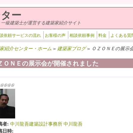
ンター
・一級建築士が運営する建築家紹介サイト
談依頼サービスの流れ
お客様の声
相談依頼事例
料金
よくある質
家紹介センター・ホーム
>
建築家ブログ
> ＯＺＯＮＥの展示
ＺＯＮＥの展示会が開催されました
k is external)
ink is external)
(link is external)
(link is external)
(link is external)
(link is external)
稿者:
中川龍吾建築設計事務所 中川龍吾
稿日時: