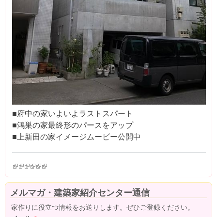
■府中の家いよいよラストスパート
■鴻巣の家最終形のパースをアップ
■上新田の家イメージムービー公開中
(link is external)
(link is external)
(link is external)
(link is external)
(link is external)
(link is external)
メルマガ・建築家紹介センター通信
家作りに役立つ情報をお送りします。ぜひご登録ください。