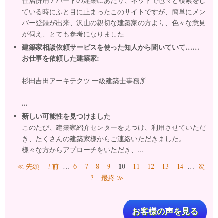
住居併用アパートの建築にあたり、ネットで色々と検索をし
ている時にふと目に止まったこのサイトですが、簡単にメン
バー登録が出来、沢山の親切な建築家の方より、色々な意見
が伺え、とても参考になりました...
建築家相談依頼サービスを使った知人から聞いていて……
お仕事を依頼した建築家:
杉田吉田アーキテクツ 一級建築士事務所
...
新しい可能性を見つけました
このたび、建築家紹介センターを見つけ、利用させていただ
き、たくさんの建築家様からご連絡いただきました。
様々な方からアプローチをいただき、...
ページ
10
≪ 先頭
? 前
…
6
7
8
9
11
12
13
14
…
次
?
最終 ≫
お客様の声を見る