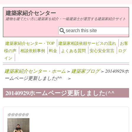
メインコンテンツに移動
建築家紹介センター
建物を建てたい方に建築家を紹介・一級建築士が運営する建築家紹介サイト
検索
検索フォーム
建築家紹介センター・TOP
建築家相談依頼サービスの流れ
お客
様の声
相談依頼事例
料金
よくある質問
安心安全宣言
ログ
イン
建築家紹介センター・ホーム
>
建築家ブログ
> 20140929ホ
ームページ更新しました(^^ゞ >
20140929ホームページ更新しました(^^ゞ
(link is external)
(link is external)
(link is external)
(link is external)
(link is external)
(link is external)