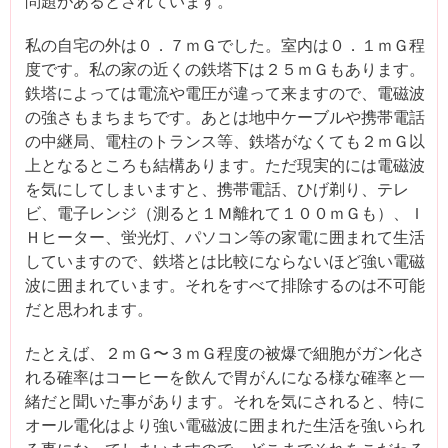
問題があるとされています。
私の自宅の外は０．７ｍＧでした。室内は０．１ｍＧ程
度です。私の家の近くの鉄塔下は２５ｍＧもあります。
鉄塔によっては電流や電圧が違って来ますので、電磁波
の強さもまちまちです。あとは地中ケーブルや携帯電話
の中継局、電柱のトランス等、鉄塔がなくても２ｍＧ以
上となるところも結構あります。ただ現実的には電磁波
を気にしてしまいますと、携帯電話、ひげ剃り、テレ
ビ、電子レンジ（測ると１Ｍ離れて１００ｍＧも）、Ｉ
Ｈヒーター、蛍光灯、パソコン等の家電に囲まれて生活
していますので、鉄塔とは比較にならないほど強い電磁
波に囲まれています。それをすべて排除するのは不可能
だと思われます。
たとえば、２ｍＧ〜３ｍＧ程度の被爆で細胞がガン化さ
れる確率はコーヒーを飲んで胃がんになる様な確率と一
緒だと聞いた事があります。それを気にされると、特に
オール電化はより強い電磁波に囲まれた生活を強いられ