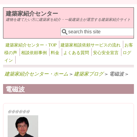
メインコンテンツに移動
建築家紹介センター
建物を建てたい方に建築家を紹介・一級建築士が運営する建築家紹介サイト
検索
検索フォーム
建築家紹介センター・TOP
建築家相談依頼サービスの流れ
お客
様の声
相談依頼事例
料金
よくある質問
安心安全宣言
ログ
イン
建築家紹介センター・ホーム
>
建築家ブログ
> 電磁波 >
電磁波
(link is external)
(link is external)
(link is external)
(link is external)
(link is external)
(link is external)