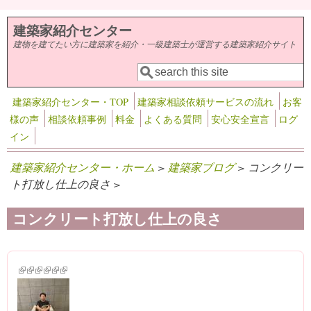
メインコンテンツに移動
建築家紹介センター
建物を建てたい方に建築家を紹介・一級建築士が運営する建築家紹介サイト
検索
検索フォーム
建築家紹介センター・TOP
建築家相談依頼サービスの流れ
お客
様の声
相談依頼事例
料金
よくある質問
安心安全宣言
ログ
イン
建築家紹介センター・ホーム
>
建築家ブログ
> コンクリー
ト打放し仕上の良さ >
コンクリート打放し仕上の良さ
(link is external)
(link is external)
(link is external)
(link is external)
(link is external)
(link is external)