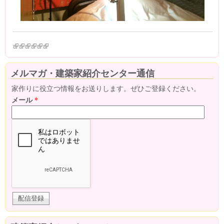
(link is external)
(link is external)
(link is external)
(link is external)
(link is external)
(link is external)
メルマガ・建築家紹介センター通信
家作りに役立つ情報をお送りします。ぜひご登録ください。
メール
*