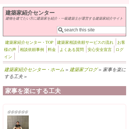
メインコンテンツに移動
建築家紹介センター
建物を建てたい方に建築家を紹介・一級建築士が運営する建築家紹介サイト
検索
検索フォーム
建築家紹介センター・TOP
建築家相談依頼サービスの流れ
お客
様の声
相談依頼事例
料金
よくある質問
安心安全宣言
ログ
イン
建築家紹介センター・ホーム
>
建築家ブログ
> 家事を楽に
する工夫 >
家事を楽にする工夫
(link is external)
(link is external)
(link is external)
(link is external)
(link is external)
(link is external)