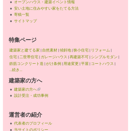
オープンハウス・建築イベント情報
安い土地に住みやすい家をたてる方法
寄稿一覧
サイトマップ
特集ページ
建築家と建てる家
|
自然素材
|
傾斜地
|
狭小住宅
|
リフォーム
|
住宅
|
二世帯住宅
|
ガレージハウス
|
再建築不可
|
シンプルモダン
|
鉄筋コンクリート造
|
がけ条例
|
用途変更
|
平屋
|
コートハウス
|
...続き...
建築家の方へ
建築家の方へ
(link is external)
設計受注・成功事例
運営者の紹介
代表者のプロフィール
当サイトのポリシー