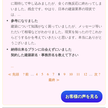
に期待して申し込みましたが、全くの無反応に終わってしま
いました。残念です。やはり、日本の建築業界の現状で
は、...
参考になりました
建築について知識がなく困っていましたが、メッセージ等い
ただいて相場などがわかりました。現実を知ったのでこれか
らどうするかを考えていきたいと思います。本当にありがと
うございました。
納得出来るプランに出会えずにいました
契約した建築家名・事務所名を教えて下さい
...
ページ
8
≪ 先頭
? 前
…
4
5
6
7
9
10
11
12
…
次 ?
最終 ≫
お客様の声を見る