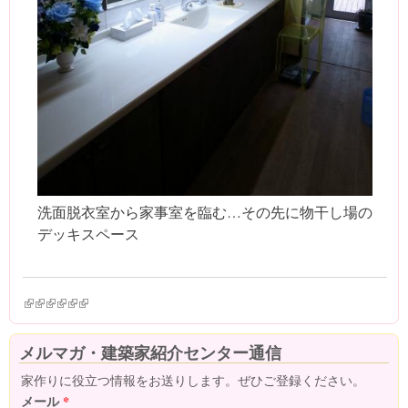
洗面脱衣室から家事室を臨む…その先に物干し場の
デッキスペース
(link is external)
(link is external)
(link is external)
(link is external)
(link is external)
(link is external)
メルマガ・建築家紹介センター通信
家作りに役立つ情報をお送りします。ぜひご登録ください。
メール
*