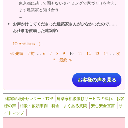
東京都に越して間もないタイミングで家づくりを考え、
まず建築家と知り合う
...
お声かけしてくださった建築家さんが少なかったので……
お仕事を依頼した建築家:
JO Architects （...
ページ
10
≪ 先頭
? 前
…
6
7
8
9
11
12
13
14
…
次
?
最終 ≫
お客様の声を見る
建築家紹介センター・TOP
建築家相談依頼サービスの流れ
お客
様の声
相談・依頼事例
料金
よくある質問
安心安全宣言
サ
イトマップ