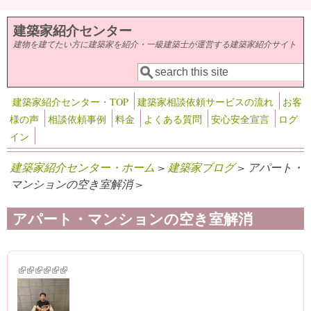
メインコンテンツに移動
建築家紹介センター
建物を建てたい方に建築家を紹介・一級建築士が運営する建築家紹介サイト
検索
検索フォーム
建築家紹介センター・TOP
建築家相談依頼サービスの流れ
お客
様の声
相談依頼事例
料金
よくある質問
安心安全宣言
ログ
イン
建築家紹介センター・ホーム
>
建築家ブログ
> アパート・
マンションの空き室解消 >
アパート・マンションの空き室解消
(link is external)
(link is external)
(link is external)
(link is external)
(link is external)
(link is external)