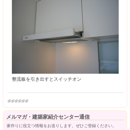
整流板を引き出すとスイッチオン
(link is external)
(link is external)
(link is external)
(link is external)
(link is external)
(link is external)
メルマガ・建築家紹介センター通信
家作りに役立つ情報をお送りします。ぜひご登録ください。