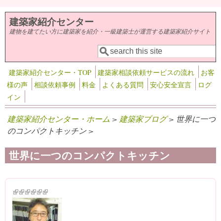
メインコンテンツに移動
建築家紹介センター
建物を建てたい方に建築家を紹介・一級建築士が運営する建築家紹介サイト
検索
検索フォーム
建築家紹介センター・TOP
建築家相談依頼サービスの流れ
お客
様の声
相談依頼事例
料金
よくある質問
安心安全宣言
ログ
イン
建築家紹介センター・ホーム
>
建築家ブログ
> 世界に一つ
のコンパクトキッチン >
世界に一つのコンパクトキッチン
(link is external)
(link is external)
(link is external)
(link is external)
(link is external)
(link is external)