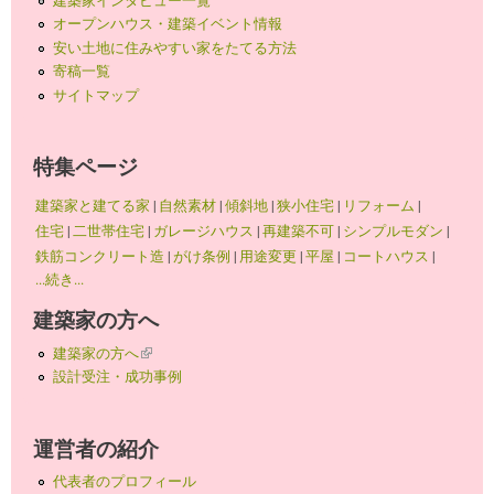
オープンハウス・建築イベント情報
安い土地に住みやすい家をたてる方法
寄稿一覧
サイトマップ
特集ページ
建築家と建てる家
|
自然素材
|
傾斜地
|
狭小住宅
|
リフォーム
|
住宅
|
二世帯住宅
|
ガレージハウス
|
再建築不可
|
シンプルモダン
|
鉄筋コンクリート造
|
がけ条例
|
用途変更
|
平屋
|
コートハウス
|
...続き...
建築家の方へ
建築家の方へ
(link is external)
設計受注・成功事例
運営者の紹介
代表者のプロフィール