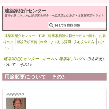
メインコンテンツに移動
建築家紹介センター
建物を建てたい方に建築家を紹介・一級建築士が運営する建築家紹介サイト
検索
検索フォーム
建築家紹介センター・TOP
建築家相談依頼サービスの流れ
お客
様の声
相談依頼事例
料金
よくある質問
安心安全宣言
ログ
イン
建築家紹介センター・ホーム
>
建築家ブログ
> 用途変更に
ついて その3 >
用途変更について その3
(link is external)
(link is external)
(link is external)
(link is external)
(link is external)
(link is external)