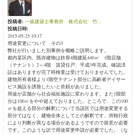
投稿者:
一級建築士事務所 株式会社 竹...
投稿日時:
2015-05-25 10:17
用途変更について その3
弊社が行いました別事例を概略ご説明します。
都内某区内、既存建物は鉄骨4階建延440㎡ 1階店舗
（テナント）2～4階 賃貸住戸、平成3年完成、確認済
証はありますが完了時検査は受けておりませんでした。
建物所有者様より1階空テナント部分に高齢者デイサー
ビス施設を誘致したいと依頼がありました。
用途が店舗から社会福祉施設に変わります。また1階部
分は100㎡をやや超えておりました。ところで、この100
㎡を超える部分の解釈について当該区では用途変更する
部分ではなく、建物全体としてとの解釈です。所轄行政
により判断が異なる場合があるようですので留意が必要
です。このような訳で用途変更申請が必要でした。（な