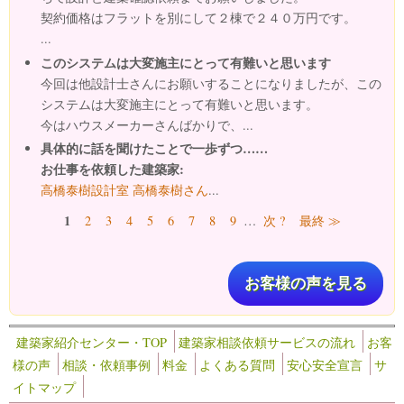
契約価格はフラットを別にして２棟で２４０万円です。
...
このシステムは大変施主にとって有難いと思います
今回は他設計士さんにお願いすることになりましたが、この
システムは大変施主にとって有難いと思います。
今はハウスメーカーさんばかりで、...
具体的に話を聞けたことで一歩ずつ……
お仕事を依頼した建築家:
高橋泰樹設計室 高橋泰樹さん
...
ページ
1
2
3
4
5
6
7
8
9
…
次 ?
最終 ≫
お客様の声を見る
建築家紹介センター・TOP
建築家相談依頼サービスの流れ
お客
様の声
相談・依頼事例
料金
よくある質問
安心安全宣言
サ
イトマップ