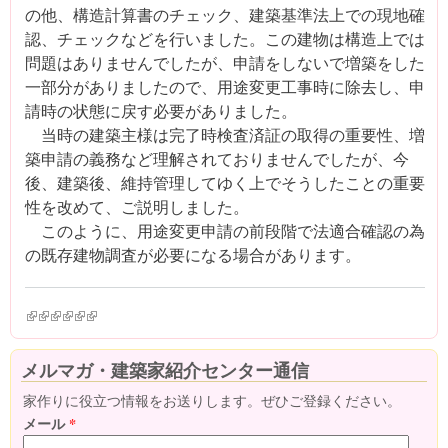
の他、構造計算書のチェック、建築基準法上での現地確
認、チェックなどを行いました。この建物は構造上では
問題はありませんでしたが、申請をしないで増築をした
一部分がありましたので、用途変更工事時に除去し、申
請時の状態に戻す必要がありました。
当時の建築主様は完了時検査済証の取得の重要性、増
築申請の義務など理解されておりませんでしたが、今
後、建築後、維持管理してゆく上でそうしたことの重要
性を改めて、ご説明しました。
このように、用途変更申請の前段階で法適合確認の為
の既存建物調査が必要になる場合があります。
(link is external)
(link is external)
(link is external)
(link is external)
(link is external)
(link is external)
メルマガ・建築家紹介センター通信
家作りに役立つ情報をお送りします。ぜひご登録ください。
メール
*