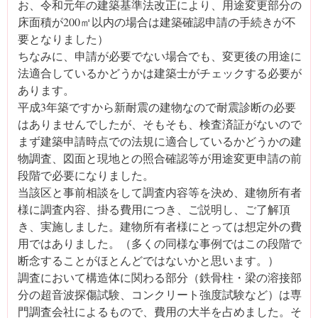
お、令和元年の建築基準法改正により、用途変更部分の
床面積が200㎡以内の場合は建築確認申請の手続きが不
要となりました）
ちなみに、申請が必要でない場合でも、変更後の用途に
法適合しているかどうかは建築士がチェックする必要が
あります。
平成3年築ですから新耐震の建物なので耐震診断の必要
はありませんでしたが、そもそも、検査済証がないので
まず建築申請時点での法規に適合しているかどうかの建
物調査、図面と現地との照合確認等が用途変更申請の前
段階で必要になりました。
当該区と事前相談をして調査内容等を決め、建物所有者
様に調査内容、掛る費用につき、ご説明し、ご了解頂
き、実施しました。建物所有者様にとっては想定外の費
用ではありました。（多くの同様な事例ではこの段階で
断念することがほとんどではないかと思います。）
調査において構造体に関わる部分（鉄骨柱・梁の溶接部
分の超音波探傷試験、コンクリート強度試験など）は専
門調査会社によるもので、費用の大半を占めました。そ