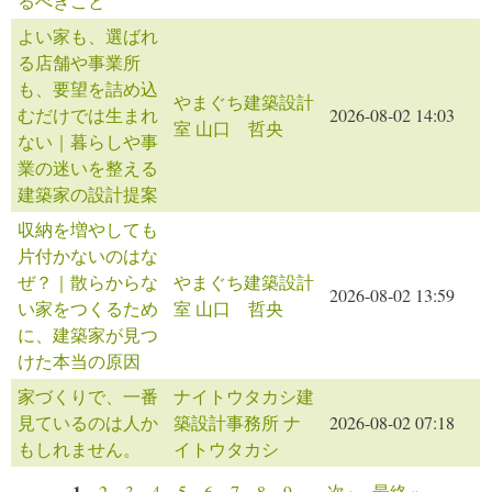
るべきこと
よい家も、選ばれ
る店舗や事業所
も、要望を詰め込
やまぐち建築設計
むだけでは生まれ
2026-08-02 14:03
室 山口 哲央
ない｜暮らしや事
業の迷いを整える
建築家の設計提案
収納を増やしても
片付かないのはな
ぜ？｜散らからな
やまぐち建築設計
2026-08-02 13:59
い家をつくるため
室 山口 哲央
に、建築家が見つ
けた本当の原因
家づくりで、一番
ナイトウタカシ建
見ているのは人か
築設計事務所 ナ
2026-08-02 07:18
もしれません。
イトウタカシ
1
2
3
4
5
6
7
8
9
…
次 ›
最終 »