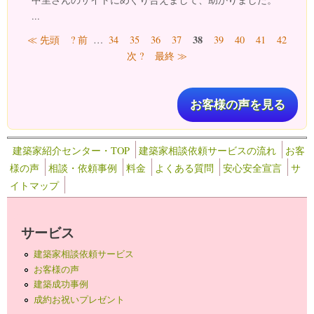
...
ページ
38
≪ 先頭
? 前
…
34
35
36
37
39
40
41
42
次 ?
最終 ≫
お客様の声を見る
建築家紹介センター・TOP
建築家相談依頼サービスの流れ
お客
様の声
相談・依頼事例
料金
よくある質問
安心安全宣言
サ
イトマップ
サービス
建築家相談依頼サービス
お客様の声
建築成功事例
成約お祝いプレゼント