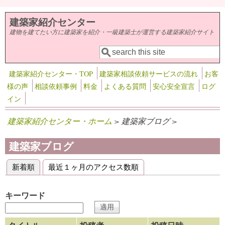
メインコンテンツに移動
建築家紹介センター
建物を建てたい方に建築家を紹介・一級建築士が運営する建築家紹介サイト
検索
検索フォーム
建築家紹介センター・TOP
建築家相談依頼サービスの流れ
お客
様の声
相談依頼事例
料金
よくある質問
安心安全宣言
ログ
イン
建築家紹介センター・ホーム
> 建築家ブログ >
建築家ブログ
新着順
(アクティブなタブ)
最近１ヶ月のアクセス数順
プライマリータブ
キーワード