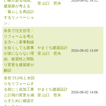
い家がある理由。
2026-08-02 14:12
室 山口 哲央
建築家が考える
「暮らしを再設計
するリノベーショ
ン」
奈良で注文住宅・
リフォームを考え
る方へ｜家事動線
を短くしても家事
やまぐち建築設計
2026-08-02 14:09
が楽にならない理
室 山口 哲央
由。耐震性と間取
り変更を建築家が
解説
奈良でLDKと水回
りをリフォームす
る前に｜追加工事
やまぐち建築設計
2026-08-02 14:06
と計画の変更を減
室 山口 哲央
らすために確認す