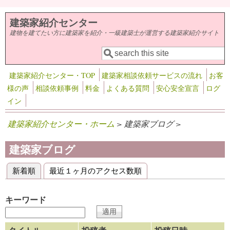
メインコンテンツに移動
建築家紹介センター
建物を建てたい方に建築家を紹介・一級建築士が運営する建築家紹介サイト
検索
検索フォーム
建築家紹介センター・TOP
建築家相談依頼サービスの流れ
お客
様の声
相談依頼事例
料金
よくある質問
安心安全宣言
ログ
イン
建築家紹介センター・ホーム
> 建築家ブログ >
建築家ブログ
新着順
(アクティブなタブ)
最近１ヶ月のアクセス数順
プライマリータブ
キーワード