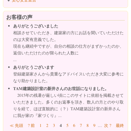
お客様の声
ありがとうございました
相談させていただき、建築家の方にお話を聞いていただけた
のは大変有意義でした。
現在も継続中ですが、自分の相談の仕方がまずかったのか、
返信いただけたのが限られた人数に
...
ありがとうございます
登録建築家さんから貴重なアドバイスいただき大変に参考に
なり助かりました。
TAM建築設計室の新井さんのお世話になりました。
2015年の残暑が厳しい頃にこのサイトに依頼を掲載させて
いただきました。多くのお返事を頂き、数人の方とのやり取
りを経て、ほぼ直観的に（？）TAM建築設計室の新井さん
に我が家の『家づくり』...
ページ
4
≪ 先頭
? 前
1
2
3
5
6
7
8
9
…
次 ?
最終