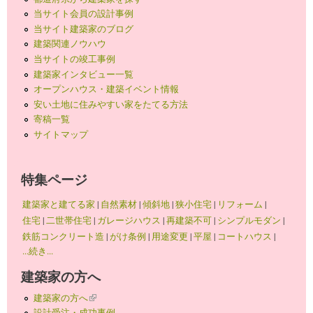
当サイト会員の設計事例
当サイト建築家のブログ
建築関連ノウハウ
当サイトの竣工事例
建築家インタビュー一覧
オープンハウス・建築イベント情報
安い土地に住みやすい家をたてる方法
寄稿一覧
サイトマップ
特集ページ
建築家と建てる家
|
自然素材
|
傾斜地
|
狭小住宅
|
リフォーム
|
住宅
|
二世帯住宅
|
ガレージハウス
|
再建築不可
|
シンプルモダン
|
鉄筋コンクリート造
|
がけ条例
|
用途変更
|
平屋
|
コートハウス
|
...続き...
建築家の方へ
建築家の方へ
(link is external)
設計受注・成功事例