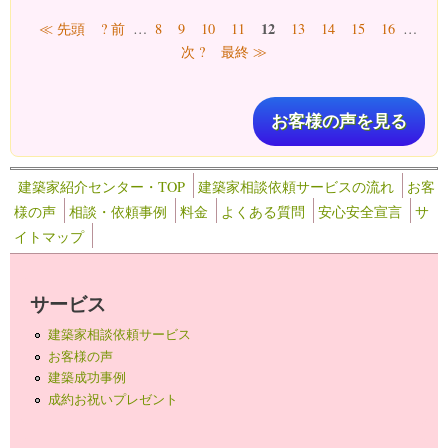
ページ
12
≪ 先頭
? 前
…
8
9
10
11
13
14
15
16
…
次 ?
最終 ≫
お客様の声を見る
建築家紹介センター・TOP
建築家相談依頼サービスの流れ
お客
様の声
相談・依頼事例
料金
よくある質問
安心安全宣言
サ
イトマップ
サービス
建築家相談依頼サービス
お客様の声
建築成功事例
成約お祝いプレゼント