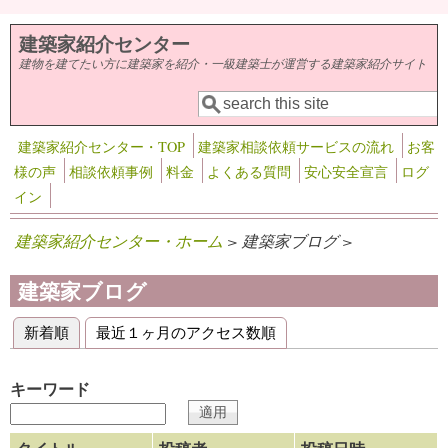
メインコンテンツに移動
建築家紹介センター
建物を建てたい方に建築家を紹介・一級建築士が運営する建築家紹介サイト
検索
検索フォーム
建築家紹介センター・TOP
建築家相談依頼サービスの流れ
お客
様の声
相談依頼事例
料金
よくある質問
安心安全宣言
ログ
イン
建築家紹介センター・ホーム
> 建築家ブログ >
建築家ブログ
新着順
(アクティブなタブ)
最近１ヶ月のアクセス数順
プライマリータブ
キーワード