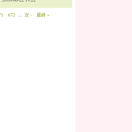
71
672
…
次 ›
最終 »