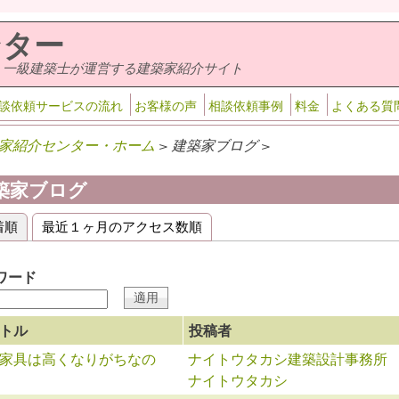
ンター
・一級建築士が運営する建築家紹介サイト
談依頼サービスの流れ
お客様の声
相談依頼事例
料金
よくある質
家紹介センター・ホーム
> 建築家ブログ >
築家ブログ
着順
(アクティブなタブ)
最近１ヶ月のアクセス数順
ライマリータブ
ワード
トル
投稿者
家具は高くなりがちなの
ナイトウタカシ建築設計事務所
ナイトウタカシ