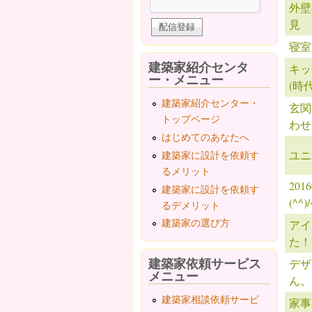
外壁
見
寝室
建築家紹介センタ
キッ
ー・メニュー
(時
建築家紹介センター・
玄関
トップページ
わせ
はじめてのあなたへ
ユニ
建築家に設計を依頼す
るメリット
20
建築家に設計を依頼す
(^^)
るデメリット
建築家の選び方
アイ
た！
建築家依頼サービス
デザ
メニュー
ん。
建築家相談依頼サービ
家事