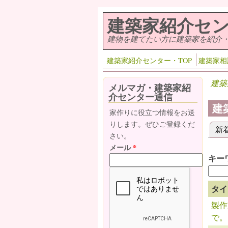
メインコンテンツに移動
建築家紹介セ
建物を建てたい方に建築家を紹介
建築家紹介センター・TOP
建築家相
建築
メルマガ・建築家紹
介センター通信
建
家作りに役立つ情報をお送
りします。ぜひご登録くだ
新
プ
さい。
メール
*
キー
タイ
製作
で。