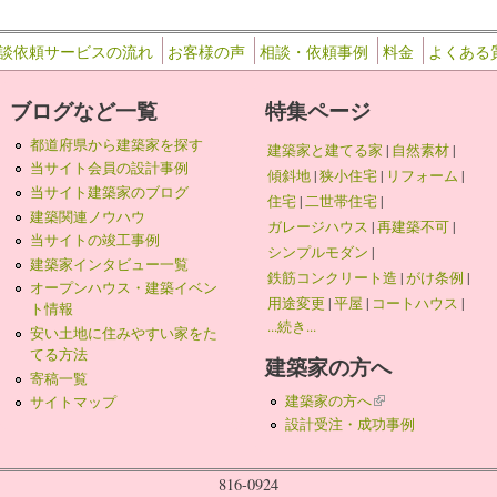
談依頼サービスの流れ
お客様の声
相談・依頼事例
料金
よくある
ブログなど一覧
特集ページ
都道府県から建築家を探す
建築家と建てる家
|
自然素材
|
当サイト会員の設計事例
傾斜地
|
狭小住宅
|
リフォーム
|
当サイト建築家のブログ
住宅
|
二世帯住宅
|
建築関連ノウハウ
ガレージハウス
|
再建築不可
|
当サイトの竣工事例
シンプルモダン
|
建築家インタビュー一覧
鉄筋コンクリート造
|
がけ条例
|
オープンハウス・建築イベン
用途変更
|
平屋
|
コートハウス
|
ト情報
...続き...
安い土地に住みやすい家をた
てる方法
建築家の方へ
寄稿一覧
建築家の方へ
(link is external)
サイトマップ
設計受注・成功事例
816-0924