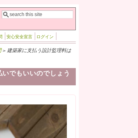
検索
検索フォーム
問
安心安全宣言
ログイン
問
> 建築家に支払う設計監理料は
払いでもいいのでしょう