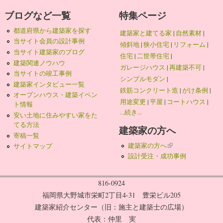
ブログなど一覧
特集ページ
都道府県から建築家を探す
建築家と建てる家
|
自然素材
|
当サイト会員の設計事例
傾斜地
|
狭小住宅
|
リフォーム
|
当サイト建築家のブログ
住宅
|
二世帯住宅
|
建築関連ノウハウ
ガレージハウス
|
再建築不可
|
当サイトの竣工事例
シンプルモダン
|
建築家インタビュー一覧
鉄筋コンクリート造
|
がけ条例
|
オープンハウス・建築イベン
用途変更
|
平屋
|
コートハウス
|
ト情報
...続き...
安い土地に住みやすい家をた
てる方法
建築家の方へ
寄稿一覧
建築家の方へ
(link is external)
サイトマップ
設計受注・成功事例
816-0924
福岡県大野城市栄町2丁目4-31 豊栄ビル205
建築家紹介センター（旧：施主と建築士の広場）
代表：仲里 実