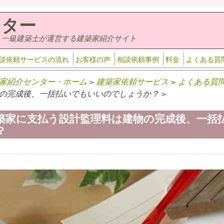
ンター
・一級建築士が運営する建築家紹介サイト
談依頼サービスの流れ
お客様の声
相談依頼事例
料金
よくある質
家紹介センター・ホーム
>
建築家依頼サービス
>
よくある質
の完成後、一括払いでもいいのでしょうか？ >
築家に支払う設計監理料は建物の完成後、一括
？