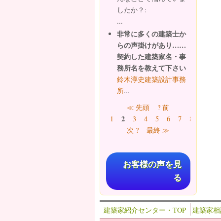
したか？:
...
非常に多くの建築士か
らの声掛けがあり……
契約した建築家名・事
務所名を教えて下さい
鈴木淳史建築設計事務
所
...
ページ
≪ 先頭
? 前
2
1
3
4
5
6
7
8
9
…
次 ?
最終 ≫
お客様の声を見
る
建築家紹介センター・TOP
建築家相