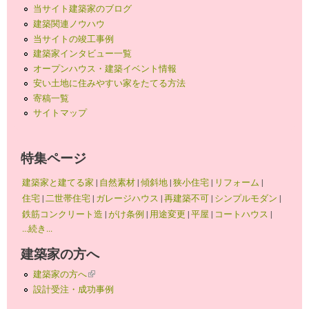
当サイト建築家のブログ
建築関連ノウハウ
当サイトの竣工事例
建築家インタビュー一覧
オープンハウス・建築イベント情報
安い土地に住みやすい家をたてる方法
寄稿一覧
サイトマップ
特集ページ
建築家と建てる家
|
自然素材
|
傾斜地
|
狭小住宅
|
リフォーム
|
住宅
|
二世帯住宅
|
ガレージハウス
|
再建築不可
|
シンプルモダン
|
鉄筋コンクリート造
|
がけ条例
|
用途変更
|
平屋
|
コートハウス
|
...続き...
建築家の方へ
建築家の方へ
(link is external)
設計受注・成功事例