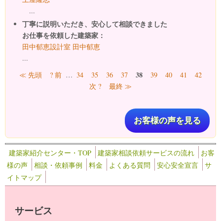
...
丁寧に説明いただき、安心して相談できました
お仕事を依頼した建築家：
田中郁恵設計室 田中郁恵
...
ページ
38
≪ 先頭
? 前
…
34
35
36
37
39
40
41
42
次 ?
最終 ≫
お客様の声を見る
建築家紹介センター・TOP
建築家相談依頼サービスの流れ
お客
様の声
相談・依頼事例
料金
よくある質問
安心安全宣言
サ
イトマップ
サービス