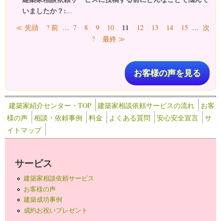
いましたか？:
...
ページ
11
≪ 先頭
? 前
…
7
8
9
10
12
13
14
15
…
次
?
最終 ≫
お客様の声を見る
建築家紹介センター・TOP
建築家相談依頼サービスの流れ
お客
様の声
相談・依頼事例
料金
よくある質問
安心安全宣言
サ
イトマップ
サービス
建築家相談依頼サービス
お客様の声
建築成功事例
成約お祝いプレゼント