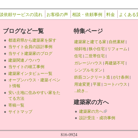
談依頼サービスの流れ
お客様の声
相談・依頼事例
料金
よくある
ブログなど一覧
特集ページ
都道府県から建築家を探す
建築家と建てる家
|
自然素材
|
当サイト会員の設計事例
傾斜地
|
狭小住宅
|
リフォーム
|
当サイト建築家のブログ
住宅
|
二世帯住宅
|
建築関連ノウハウ
ガレージハウス
|
再建築不可
|
当サイトの竣工事例
シンプルモダン
|
建築家インタビュー一覧
鉄筋コンクリート造
|
がけ条例
|
オープンハウス・建築イベン
用途変更
|
平屋
|
コートハウス
|
ト情報
...続き...
安い土地に住みやすい家をた
てる方法
建築家の方へ
寄稿一覧
建築家の方へ
(link is external)
サイトマップ
設計受注・成功事例
816-0924