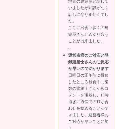
地元の建築屋と話して
いましたが知識がなく
話しになりませんでし
た。
ここに出会い多くの建
築屋さんとめぐり合う
ことが出来ました。
...
運営者様のご対応と登
録建築士さんのご反応
が早いので助かります
日曜日の正午前に投稿
したところ昼食中に複
数の建築士さんからコ
メントを頂戴し、13時
過ぎに通信での打ち合
わせを始めることがで
きました。運営者様の
ご対応が早いことに加
え、...