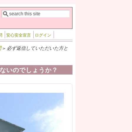
検索
検索フォーム
問
安心安全宣言
ログイン
問
> 必ず返信していただいた方と
ないのでしょうか？