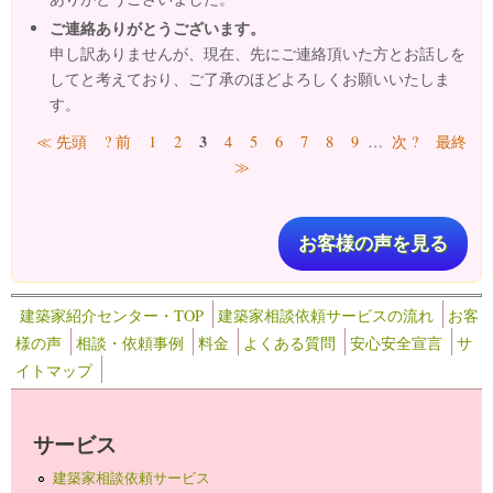
ご連絡ありがとうございます。
申し訳ありませんが、現在、先にご連絡頂いた方とお話しを
してと考えており、ご了承のほどよろしくお願いいたしま
す。
ページ
3
≪ 先頭
? 前
1
2
4
5
6
7
8
9
…
次 ?
最終
≫
お客様の声を見る
建築家紹介センター・TOP
建築家相談依頼サービスの流れ
お客
様の声
相談・依頼事例
料金
よくある質問
安心安全宣言
サ
イトマップ
サービス
建築家相談依頼サービス