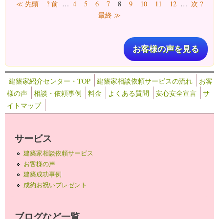
ページ
8
≪ 先頭
? 前
…
4
5
6
7
9
10
11
12
…
次 ?
最終 ≫
お客様の声を見る
建築家紹介センター・TOP
建築家相談依頼サービスの流れ
お客
様の声
相談・依頼事例
料金
よくある質問
安心安全宣言
サ
イトマップ
サービス
建築家相談依頼サービス
お客様の声
建築成功事例
成約お祝いプレゼント
ブログなど一覧