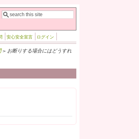
検索
検索フォーム
問
安心安全宣言
ログイン
問
> お断りする場合にはどうすれ
？