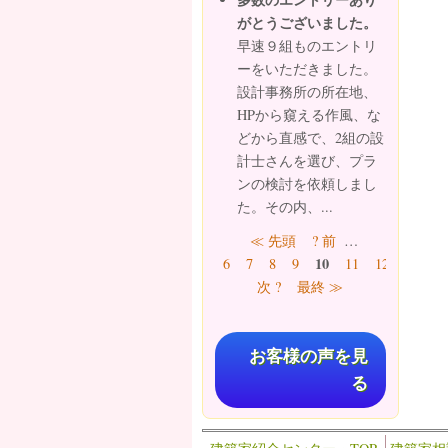
がとうございました。
早速９組ものエントリ
ーをいただきました。
設計事務所の所在地、
HPから窺える作風、な
どから直感で、2組の設
計士さんを選び、プラ
ンの検討を依頼しまし
た。その内、...
ページ
≪ 先頭
? 前
…
10
6
7
8
9
11
12
13
1
次 ?
最終 ≫
お客様の声を見
る