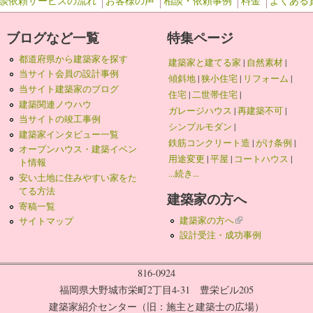
談依頼サービスの流れ
お客様の声
相談・依頼事例
料金
よくある
ブログなど一覧
特集ページ
都道府県から建築家を探す
建築家と建てる家
|
自然素材
|
当サイト会員の設計事例
傾斜地
|
狭小住宅
|
リフォーム
|
当サイト建築家のブログ
住宅
|
二世帯住宅
|
建築関連ノウハウ
ガレージハウス
|
再建築不可
|
当サイトの竣工事例
シンプルモダン
|
建築家インタビュー一覧
鉄筋コンクリート造
|
がけ条例
|
オープンハウス・建築イベン
用途変更
|
平屋
|
コートハウス
|
ト情報
...続き...
安い土地に住みやすい家をた
てる方法
建築家の方へ
寄稿一覧
建築家の方へ
(link is external)
サイトマップ
設計受注・成功事例
816-0924
福岡県大野城市栄町2丁目4-31 豊栄ビル205
建築家紹介センター（旧：施主と建築士の広場）