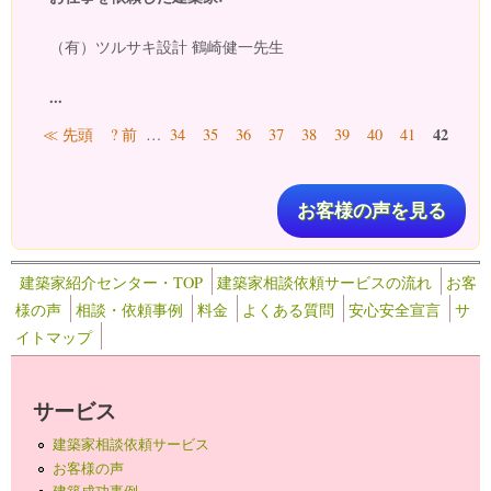
（有）ツルサキ設計 鶴崎健一先生
...
ページ
42
≪ 先頭
? 前
…
34
35
36
37
38
39
40
41
お客様の声を見る
建築家紹介センター・TOP
建築家相談依頼サービスの流れ
お客
様の声
相談・依頼事例
料金
よくある質問
安心安全宣言
サ
イトマップ
サービス
建築家相談依頼サービス
お客様の声