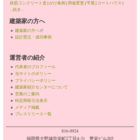
鉄筋コンクリート造
|
がけ条例
|
用途変更
|
平屋
|
コートハウス
|
...続き...
建築家の方へ
建築家の方へ
(link is external)
設計受注・成功事例
運営者の紹介
代表者のプロフィール
当サイトのポリシー
プライバシーポリシー
建築家紹介センターについて
営業のご案内
特定商取引法表示
メディア掲載
プレスリリース一覧
816-0924
福岡県大野城市栄町2丁目4-31 豊栄ビル205