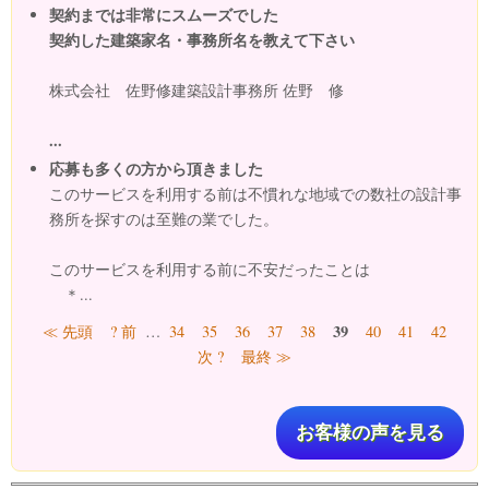
契約までは非常にスムーズでした
契約した建築家名・事務所名を教えて下さい
株式会社 佐野修建築設計事務所 佐野 修
...
応募も多くの方から頂きました
このサービスを利用する前は不慣れな地域での数社の設計事
務所を探すのは至難の業でした。
このサービスを利用する前に不安だったことは
＊...
ページ
39
≪ 先頭
? 前
…
34
35
36
37
38
40
41
42
次 ?
最終 ≫
お客様の声を見る