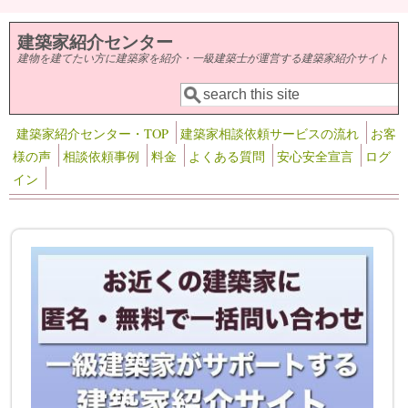
メインコンテンツに移動
建築家紹介センター
建物を建てたい方に建築家を紹介・一級建築士が運営する建築家紹介サイト
検索
検索フォーム
建築家紹介センター・TOP
建築家相談依頼サービスの流れ
お客
様の声
相談依頼事例
料金
よくある質問
安心安全宣言
ログ
イン