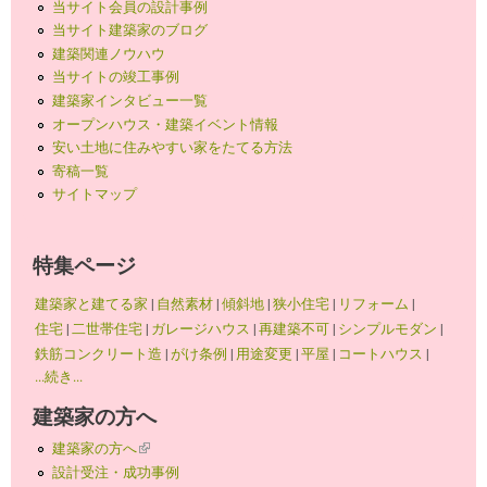
当サイト会員の設計事例
当サイト建築家のブログ
建築関連ノウハウ
当サイトの竣工事例
建築家インタビュー一覧
オープンハウス・建築イベント情報
安い土地に住みやすい家をたてる方法
寄稿一覧
サイトマップ
特集ページ
建築家と建てる家
|
自然素材
|
傾斜地
|
狭小住宅
|
リフォーム
|
住宅
|
二世帯住宅
|
ガレージハウス
|
再建築不可
|
シンプルモダン
|
鉄筋コンクリート造
|
がけ条例
|
用途変更
|
平屋
|
コートハウス
|
...続き...
建築家の方へ
建築家の方へ
(link is external)
設計受注・成功事例