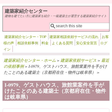
メインコンテンツに移動
建築家紹介センター
建物を建てたい方に建築家を紹介・一級建築士が運営する建築家紹介サイト
検索
検索フォーム
建築家紹介センター・TOP
建築家相談依頼サービスの流れ
お客
様の声
相談依頼事例
料金
よくある質問
安心安全宣言
ログ
イン
建築家紹介センター・ホーム
>
建築家依頼サービス
>
最近
の依頼事例
> I-0979、ゲストハウス、旅館業案件を手がけ
たことのある建築士（京都府在住・物件は岐阜県） >
I-0979、ゲストハウス、旅館業案件を手が
けたことのある建築士（京都府在住・物件
は岐阜県）