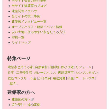
当サイト会員の設計事例
当サイト建築家のブログ
建築関連ノウハウ
当サイトの竣工事例
建築家インタビュー一覧
オープンハウス・建築イベント情報
安い土地に住みやすい家をたてる方法
寄稿一覧
サイトマップ
特集ページ
建築家と建てる家
|
自然素材
|
傾斜地
|
狭小住宅
|
リフォーム
|
住宅
|
二世帯住宅
|
ガレージハウス
|
再建築不可
|
シンプルモダン
|
鉄筋コンクリート造
|
がけ条例
|
用途変更
|
平屋
|
コートハウス
|
...続き...
建築家の方へ
建築家の方へ
(link is external)
設計受注・成功事例