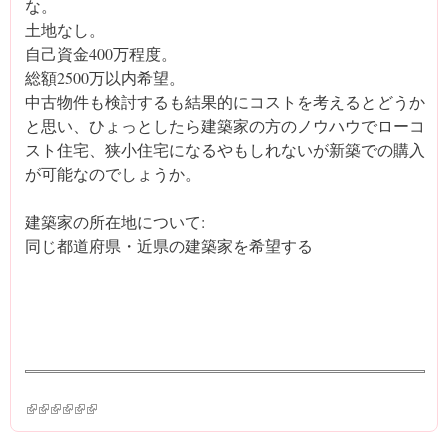
な。
土地なし。
自己資金400万程度。
総額2500万以内希望。
中古物件も検討するも結果的にコストを考えるとどうか
と思い、ひょっとしたら建築家の方のノウハウでローコ
スト住宅、狭小住宅になるやもしれないが新築での購入
が可能なのでしょうか。
建築家の所在地について:
同じ都道府県・近県の建築家を希望する
(link is external)
(link is external)
(link is external)
(link is external)
(link is external)
(link is external)