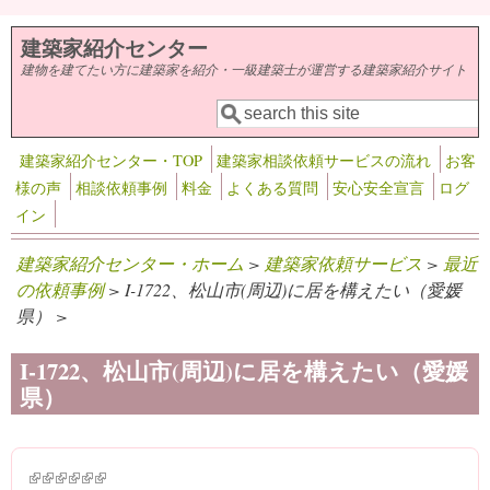
メインコンテンツに移動
建築家紹介センター
建物を建てたい方に建築家を紹介・一級建築士が運営する建築家紹介サイト
検索
検索フォーム
建築家紹介センター・TOP
建築家相談依頼サービスの流れ
お客
様の声
相談依頼事例
料金
よくある質問
安心安全宣言
ログ
イン
建築家紹介センター・ホーム
>
建築家依頼サービス
>
最近
の依頼事例
> I-1722、松山市(周辺)に居を構えたい（愛媛
県） >
I-1722、松山市(周辺)に居を構えたい（愛媛
県）
(link is external)
(link is external)
(link is external)
(link is external)
(link is external)
(link is external)