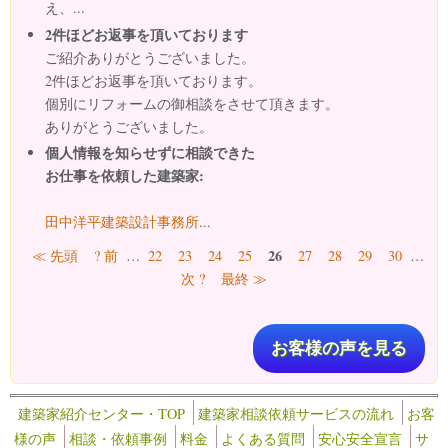
え、...
2件ほどお返事を頂いております
ご紹介ありがとうございました。
2件ほどお返事を頂いております。
個別にリフォームの御相談をさせて頂きます。
ありがとうございました。
個人情報を知らせずに相談できた
お仕事を依頼した建築家:
田中洋平建築設計事務所
...
ページ
26
≪ 先頭
? 前
…
22
23
24
25
27
28
29
30
…
次 ?
最終 ≫
お客様の声を見る
建築家紹介センター・TOP
建築家相談依頼サービスの流れ
お客
様の声
相談・依頼事例
料金
よくある質問
安心安全宣言
サ