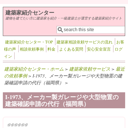
メインコンテンツに移動
建築家紹介センター
建物を建てたい方に建築家を紹介・一級建築士が運営する建築家紹介サイト
検索
検索フォーム
建築家紹介センター・TOP
建築家相談依頼サービスの流れ
お客
様の声
相談依頼事例
料金
よくある質問
安心安全宣言
ログ
イン
建築家紹介センター・ホーム
>
建築家依頼サービス
>
最近
の依頼事例
> I-1973、メーカー製ガレージや大型物置の建
築確認申請の代行（福岡県） >
I-1973、メーカー製ガレージや大型物置の
建築確認申請の代行（福岡県）
(link is external)
(link is external)
(link is external)
(link is external)
(link is external)
(link is external)