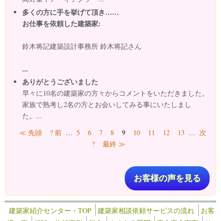
多くの方に手を挙げて頂き……
お仕事を依頼した建築家:
鈴木将記建築設計事務所 鈴木将記さん
...
ありがとうございました
早々に10名の建築家の方々からコメントをいただきました。
家族で熟考し2名の方とお会いしてみる事にいたしまし
た。...
ページ
9
≪ 先頭
? 前
…
5
6
7
8
10
11
12
13
…
次
?
最終 ≫
お客様の声を見る
建築家紹介センター・TOP
建築家相談依頼サービスの流れ
お客