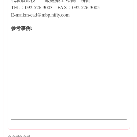
TEL：092-526-3003 FAX：092-526-3005
E-mail:m-cad@mbp.nifty.com
参考事例:
(link is external)
(link is external)
(link is external)
(link is external)
(link is external)
(link is external)