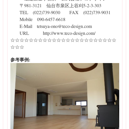
〒981-3121 仙台市泉区上谷刈5-2-3-303
TEL (022)739-9030 FAX (022)739-9031
Mobile 090-6457-6618
E-Mail tetsuya-ono@teco-design.com
URL http://www.teco-design.com/
☆☆☆☆☆☆☆☆☆☆☆☆☆☆☆☆☆☆☆☆☆☆☆
☆☆☆
参考事例: