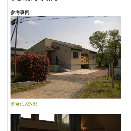
参考事例:
落合の家N邸