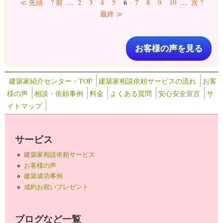
ページ
6
≪ 先頭
? 前
…
2
3
4
5
7
8
9
10
…
次 ?
最終 ≫
お客様の声を見る
建築家紹介センター・TOP
建築家相談依頼サービスの流れ
お客
様の声
相談・依頼事例
料金
よくある質問
安心安全宣言
サ
イトマップ
サービス
建築家相談依頼サービス
お客様の声
建築成功事例
成約お祝いプレゼント
ブログなど一覧