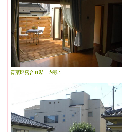
青葉区落合Ｎ邸 内観１