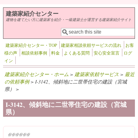
メインコンテンツに移動
建築家紹介センター
建物を建てたい方に建築家を紹介・一級建築士が運営する建築家紹介サイト
検索
検索フォーム
建築家紹介センター・TOP
建築家相談依頼サービスの流れ
お客
様の声
相談依頼事例
料金
よくある質問
安心安全宣言
ログ
イン
建築家紹介センター・ホーム
>
建築家依頼サービス
>
最近
の依頼事例
> I-3142、傾斜地に二世帯住宅の建設（宮城
県） >
I-3142、傾斜地に二世帯住宅の建設（宮城
県）
(link is external)
(link is external)
(link is external)
(link is external)
(link is external)
(link is external)