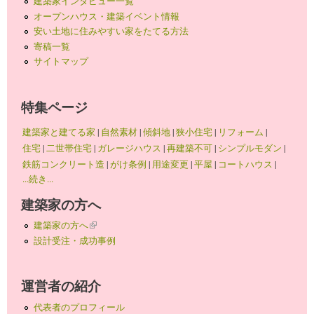
建築家インタビュー一覧
オープンハウス・建築イベント情報
安い土地に住みやすい家をたてる方法
寄稿一覧
サイトマップ
特集ページ
建築家と建てる家
|
自然素材
|
傾斜地
|
狭小住宅
|
リフォーム
|
住宅
|
二世帯住宅
|
ガレージハウス
|
再建築不可
|
シンプルモダン
|
鉄筋コンクリート造
|
がけ条例
|
用途変更
|
平屋
|
コートハウス
|
...続き...
建築家の方へ
建築家の方へ
(link is external)
設計受注・成功事例
運営者の紹介
代表者のプロフィール