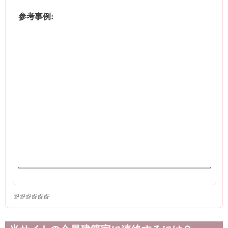
参考事例:
(link is external)
(link is external)
(link is external)
(link is external)
(link is external)
(link is external)