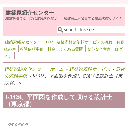
メインコンテンツに移動
建築家紹介センター
建物を建てたい方に建築家を紹介・一級建築士が運営する建築家紹介サイト
検索
検索フォーム
建築家紹介センター・TOP
建築家相談依頼サービスの流れ
お客
様の声
相談依頼事例
料金
よくある質問
安心安全宣言
ログ
イン
建築家紹介センター・ホーム
>
建築家依頼サービス
>
最近
の依頼事例
> I-3828、平面図を作成して頂ける設計士（東
京都） >
I-3828、平面図を作成して頂ける設計士
（東京都）
(link is external)
(link is external)
(link is external)
(link is external)
(link is external)
(link is external)