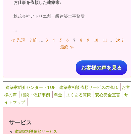
お仕事を依頼した建築家:
株式会社アトリエ創一級建築士事務所
...
ページ
7
≪ 先頭
? 前
…
3
4
5
6
8
9
10
11
…
次 ?
最終 ≫
お客様の声を見る
建築家紹介センター・TOP
建築家相談依頼サービスの流れ
お客
様の声
相談・依頼事例
料金
よくある質問
安心安全宣言
サ
イトマップ
サービス
建築家相談依頼サービス