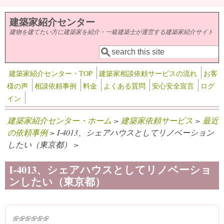
メインコンテンツに移動
建築家紹介センター
建物を建てたい方に建築家を紹介・一級建築士が運営する建築家紹介サイト
検索
検索フォーム
建築家紹介センター・TOP
建築家相談依頼サービスの流れ
お客
様の声
相談依頼事例
料金
よくある質問
安心安全宣言
ログ
イン
建築家紹介センター・ホーム
>
建築家依頼サービス
>
最近
の依頼事例
> I-4013、シェアハウスとしてリノベーション
したい（東京都） >
I-4013、シェアハウスとしてリノベーショ
ンしたい（東京都）
(link is external)
(link is external)
(link is external)
(link is external)
(link is external)
(link is external)