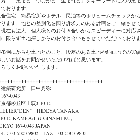
当方、「集まる、つながる、生まれる」をキーワードに人の集
しております。
集合住宅、簡易宿所やホテル、民泊等のボリュームチェックか
おります。他との差別化を図り訴求力のある計画をご一緒させ
（現在も法人、個人様とのお付き合いからスピーディーに対応
回に限らず土地探しからのお付き合いもさせていただいており
崖条例にからむ土地とのこと、段差のある土地や斜面地での実
詳しいお話をお聞かせいただければと思います。
よろしくお願いいたします。
+++++++++++++++++++++++++++++++++++++
田建築研究所 田中秀弥
167-0043
京都杉並区上荻3-10-15
TELIER"DEN" HIDEYA TANAKA
-10-15,KAMIOGI,SUGINAMI-KU,
OKYO 167-0043 JAPAN
EL：03-5303-9802 FAX：03-5303-9803