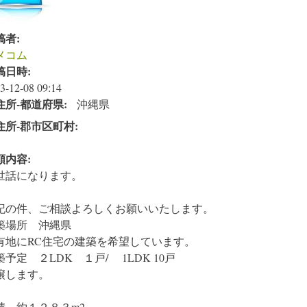
稿者:
メコム
稿日時:
3-12-08 09:14
住所‐都道府県:
沖縄県
住所‐郡市区町村:
頼内容:
世話になります。
記の件、ご相談よろしくお願いいたします。
築場所 沖縄県
有地にRC住宅の建築を希望しています。
築予定 ２LDK １戸/ 1LDK 10戸
譲します。
積 約１２８３m2