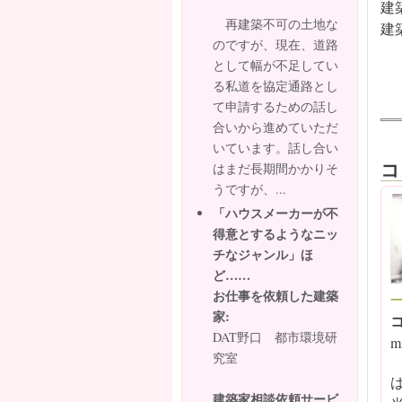
建
再建築不可の土地な
建
のですが、現在、道路
として幅が不足してい
る私道を協定通路とし
て申請するための話し
合いから進めていただ
いています。話し合い
コ
はまだ長期間かかりそ
うですが、...
「ハウスメーカーが不
得意とするようなニッ
チなジャンル」ほ
ど……
お仕事を依頼した建築
家:
DAT野口 都市環境研
m
究室
建築家相談依頼サービ