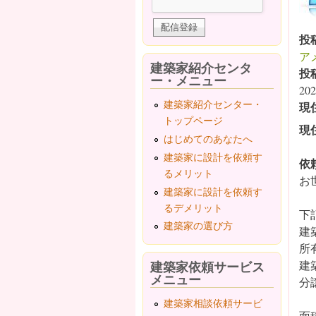
投
ア
建築家紹介センタ
投
ー・メニュー
202
建築家紹介センター・
現
トップページ
現
はじめてのあなたへ
建築家に設計を依頼す
依
るメリット
お
建築家に設計を依頼す
るデメリット
下
建築家の選び方
建
所
建築家依頼サービス
建
メニュー
分
建築家相談依頼サービ
面