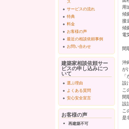
ス
用
サービスの流れ
傾
特典
接
料金
傾
お客様の声
電
最近の相談依頼事例
お問い合わせ
間
沖
建築家相談依頼サー
ビスの申し込みにつ
が
いて
「
設
選ぶ理由
こ
よくある質問
間
安心安全宣言
設
こ
お客様の声
是
再建築不可