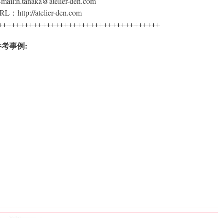
-mail:h.tanaka@atelier-den.com
RL：http://atelier-den.com
+++++++++++++++++++++++++++++++++++++
参考事例: