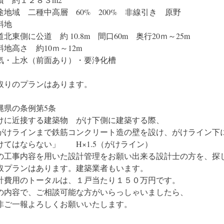
途地域 二種中高層 60% 200% 非線引き 原野
斜地
道北東側に公道 約 10.8m 間口60m 奥行20ｍ～25m
斜地高さ 約10ｍ～12m
気・上水（前面あり）・要浄化槽
取りのプランはあります。
縄県の条例第5条
けに近接する建築物 がけ下側に建築する際、
がけラインまで鉄筋コンクリート造の壁を設け、がけライン下
けてはならない」 H×1.5（がけライン）
の工事内容を用いた設計管理をお願い出来る設計士の方を、探
取プランはあります。建築業者もいます。
計費用のトータルは、１戸当たり１５０万円です。
の内容で、ご相談可能な方がいらっしゃいましたら、
非ご一報よろしくお願いいたします。