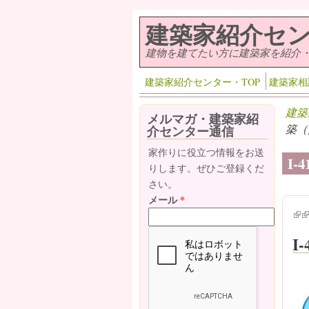
メインコンテンツに移動
建築家紹介セ
建物を建てたい方に建築家を紹介
建築家紹介センター・TOP
建築家相
建築
メルマガ・建築家紹
築（
介センター通信
家作りに役立つ情報をお送
I
りします。ぜひご登録くだ
さい。
メール
*
(lin
(l
I