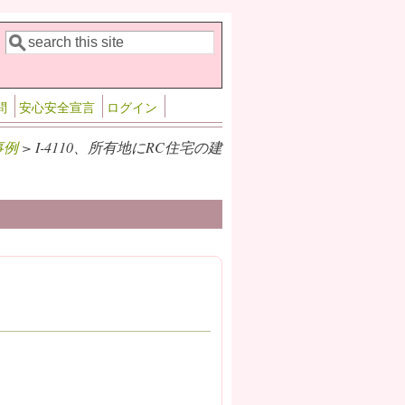
検索
検索フォーム
問
安心安全宣言
ログイン
事例
> I-4110、所有地にRC住宅の建