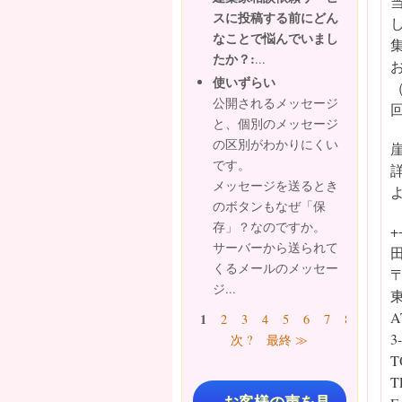
スに投稿する前にどん
なことで悩んでいまし
たか？:
...
使いずらい
公開されるメッセージ
と、個別のメッセージ
の区別がわかりにくい
です。
メッセージを送るとき
のボタンもなぜ「保
存」？なのですか。
+
サーバーから送られて
くるメールのメッセー
〒
ジ...
東
ページ
A
1
2
3
4
5
6
7
8
9
…
3
次 ?
最終 ≫
T
T