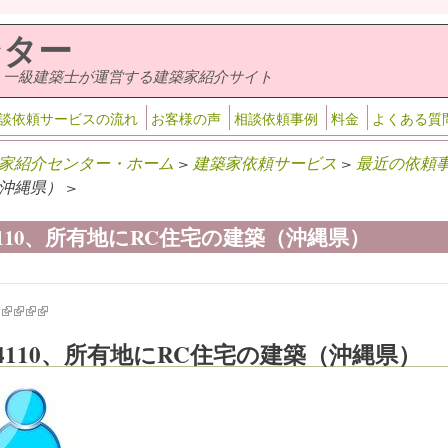
ンター
・一級建築士が運営する建築家紹介サイト
談依頼サービスの流れ
お客様の声
相談依頼事例
料金
よくある質
家紹介センター・ホーム
>
建築家依頼サービス
>
最近の依頼
沖縄県） >
-4110、所有地にRC住宅の建築（沖縄県）
k is external)
ink is external)
(link is external)
(link is external)
(link is external)
(link is external)
-4110、所有地にRC住宅の建築（沖縄県）