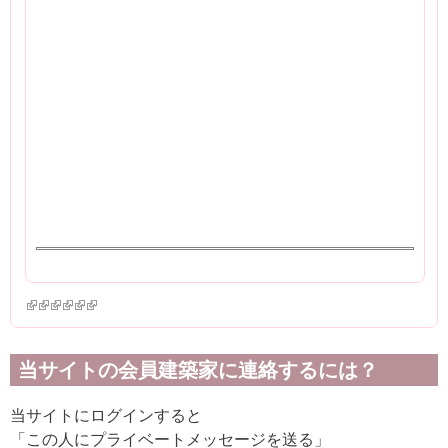
(link is external)
(link is external)
(link is external)
(link is external)
(link is external)
(link is external)
当サイトの会員建築家に連絡するには？
当サイトにログインすると
「この人にプライベートメッセージを送る」