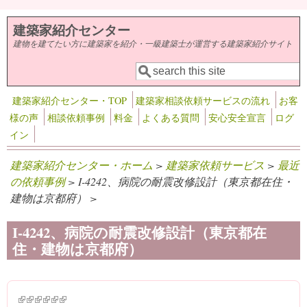
メインコンテンツに移動
建築家紹介センター
建物を建てたい方に建築家を紹介・一級建築士が運営する建築家紹介サイト
検索
検索フォーム
建築家紹介センター・TOP
建築家相談依頼サービスの流れ
お客
様の声
相談依頼事例
料金
よくある質問
安心安全宣言
ログ
イン
建築家紹介センター・ホーム
>
建築家依頼サービス
>
最近
の依頼事例
> I-4242、病院の耐震改修設計（東京都在住・
建物は京都府） >
I-4242、病院の耐震改修設計（東京都在
住・建物は京都府）
(link is external)
(link is external)
(link is external)
(link is external)
(link is external)
(link is external)