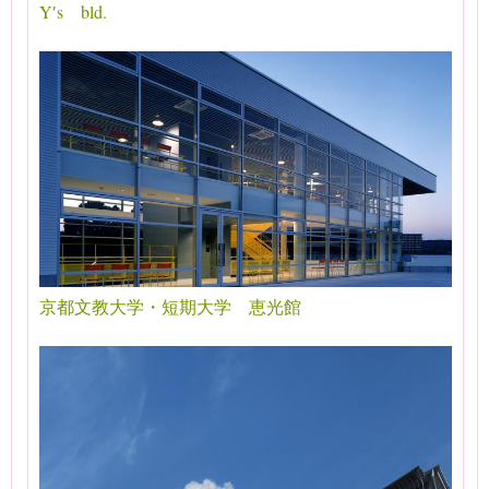
Y′s bld.
京都文教大学・短期大学 恵光館