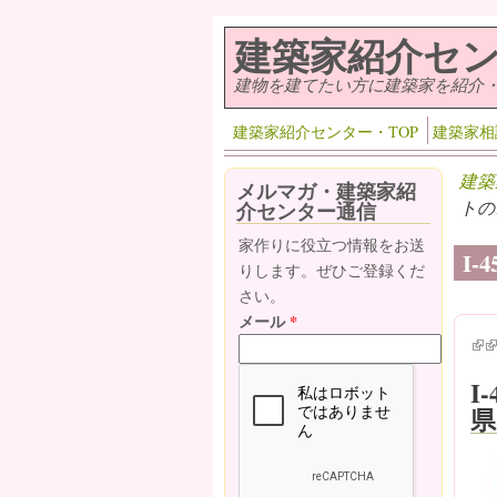
メインコンテンツに移動
建築家紹介セ
建物を建てたい方に建築家を紹介
建築家紹介センター・TOP
建築家相
建築
メルマガ・建築家紹
トの
介センター通信
家作りに役立つ情報をお送
I
りします。ぜひご登録くだ
さい。
メール
*
(lin
(l
I
県