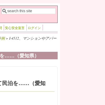
検索
検索フォーム
問
安心安全宣言
ログイン
事例
> I-4512、マンションやアパー
泊を……（愛知県）
りて民泊を……（愛知