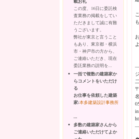
載お礼
この度、16日に委託検
査業務の掲載をしてい
ただきまして誠に有難
うございます。
弊社が東京と言うこと
もあり、東京都・横浜
市・神戸市の方から、
ご連絡いただき、現在
委託業務の説明を...
一括で複数の建築家か
らコメントをいただけ
る
〒
お仕事を依頼した建築
名
家:
本多建築設計事務所
0
i
...
ht
多数の建築家さんから
ご連絡いただけてよか
った