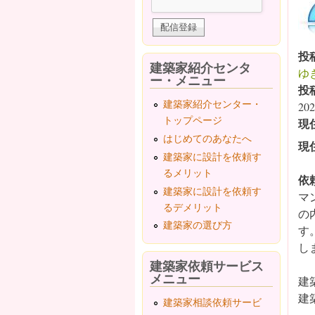
投
建築家紹介センタ
ゆき
ー・メニュー
投
建築家紹介センター・
202
トップページ
現
はじめてのあなたへ
現
建築家に設計を依頼す
るメリット
依
建築家に設計を依頼す
マ
るデメリット
の
建築家の選び方
す
し
建築家依頼サービス
メニュー
建
建
建築家相談依頼サービ