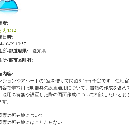
稿者:
え4512
稿日時:
4-10-09 13:57
住所‐都道府県:
愛知県
住所‐郡市区町村:
頼内容:
ンションやアパートの1室を借りて民泊を行う予定です。住宅
内容で非常用照明器具の設置適用について、書類の作成を含め
。適用の有無や設置した際の図面作成について相談したいとお
ます。
築家の所在地について：
築家の所在地にはこだわらない