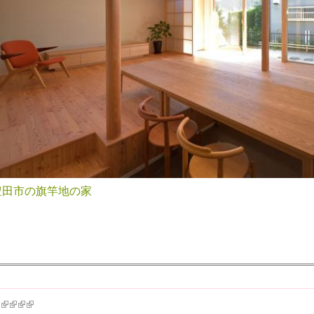
豊田市の旗竿地の家
k is external)
ink is external)
(link is external)
(link is external)
(link is external)
(link is external)