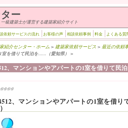
ンター
・一級建築士が運営する建築家紹介サイト
談依頼サービスの流れ
お客様の声
相談依頼事例
料金
よくある質
家紹介センター・ホーム
>
建築家依頼サービス
>
最近の依頼
1室を借りて民泊を……（愛知県） >
-4512、マンションやアパートの1室を借りて民
k is external)
ink is external)
(link is external)
(link is external)
(link is external)
(link is external)
-4512、マンションやアパートの1室を借
）