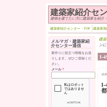
メインコンテンツに移動
建築家紹介セ
建物を建てたい方に建築家を紹介
建築家紹介センター・TOP
建築家相
建築
メルマガ・建築家紹
ンに
介センター通信
家作りに役立つ情報をお送
I
りします。ぜひご登録くだ
さい。
メール
*
(lin
(l
I
都