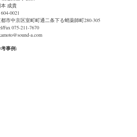
岡本 成貴
604-0021
京都市中京区室町町通二条下る蛸薬師町280-305
el/Fax 075-211-7670
kamoto@sound-a.com
参考事例: