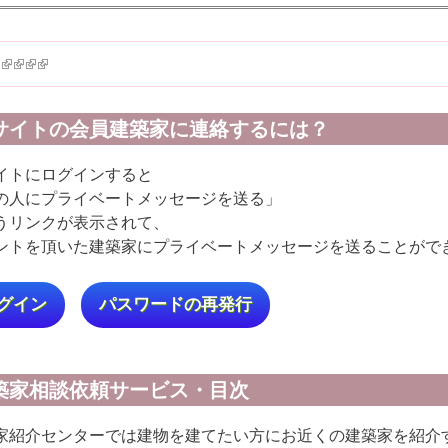
k is external)
ink is external)
(link is external)
(link is external)
(link is external)
(link is external)
サイトの会員建築家に連絡するには？
イトにログインすると
の人にプライベートメッセージを送る」
うリンクが表示されて、
16
…
ントを頂いた建築家にプライベートメッセージを送ることがで
グイン
パスワードの再発行
築家相談依頼サービス・目次
家紹介センターでは建物を建てたい方にお近くの建築家を紹介