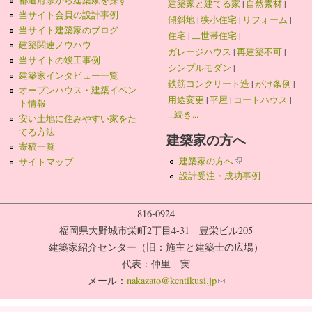
建築家と建てる家
|
自然素材
|
当サイト会員の設計事例
傾斜地
|
狭小住宅
|
リフォーム
|
当サイト建築家のブログ
住宅
|
二世帯住宅
|
建築関連ノウハウ
ガレージハウス
|
再建築不可
|
当サイトの竣工事例
シンプルモダン
|
建築家インタビュー一覧
鉄筋コンクリート造
|
がけ条例
|
オープンハウス・建築イベン
用途変更
|
平屋
|
コートハウス
|
ト情報
...続き...
安い土地に住みやすい家をた
てる方法
建築家の方へ
寄稿一覧
建築家の方へ
(link is external)
サイトマップ
設計受注・成功事例
816-0924
福岡県大野城市栄町2丁目4-31 豊栄ビル205
建築家紹介センター（旧：施主と建築士の広場）
代表：仲里 実
メール：
nakazato@kentikusi.jp
(link sends e-mail)