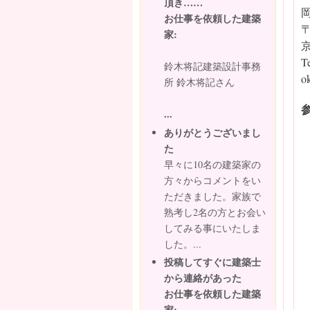
頂き……
お仕事を依頼した建築
〒
家:
T
鈴木将記建築設計事務
o
所 鈴木将記さん
...
ありがとうございまし
た
早々に10名の建築家の
方々からコメントをい
ただきました。家族で
熟考し2名の方とお会い
してみる事にいたしま
した。...
投稿してすぐに建築士
から連絡があった
お仕事を依頼した建築
家: