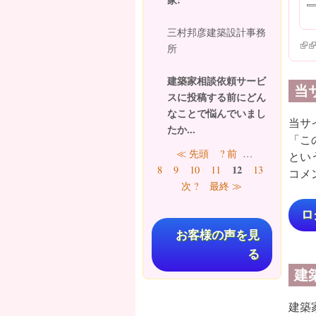
三村邦彦建築設計事務
(lin
(l
所
建築家相談依頼サービ
当
スに投稿する前にどん
なことで悩んでいまし
当サ
たか...
「こ
ページ
≪ 先頭
? 前
…
とい
12
8
9
10
11
13
14
15
コメ
次 ?
最終 ≫
ロ
お客様の声を見
る
建
建築