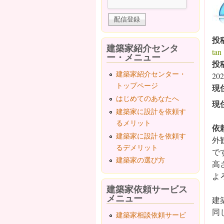
投
建築家紹介センタ
tan
ー・メニュー
投
建築家紹介センター・
202
トップページ
現
はじめてのあなたへ
現
建築家に設計を依頼す
るメリット
依
建築家に設計を依頼す
外
るデメリット
で
建築家の選び方
高
よ
建築家依頼サービス
メニュー
建
同
建築家相談依頼サービ