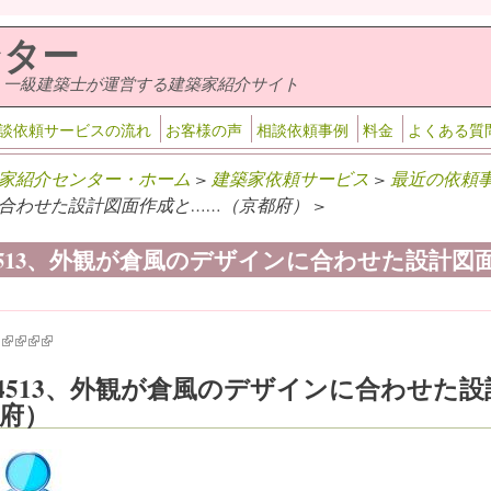
ンター
・一級建築士が運営する建築家紹介サイト
談依頼サービスの流れ
お客様の声
相談依頼事例
料金
よくある質
家紹介センター・ホーム
>
建築家依頼サービス
>
最近の依頼
合わせた設計図面作成と……（京都府） >
-4513、外観が倉風のデザインに合わせた設計
k is external)
ink is external)
(link is external)
(link is external)
(link is external)
(link is external)
-4513、外観が倉風のデザインに合わせた
府）