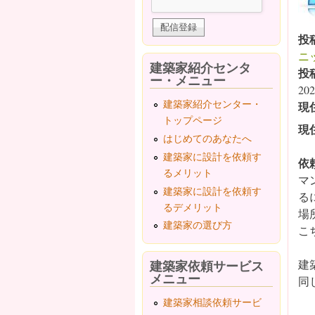
投
ニ
建築家紹介センタ
投
ー・メニュー
202
建築家紹介センター・
現
トップページ
現
はじめてのあなたへ
建築家に設計を依頼す
依
るメリット
マ
建築家に設計を依頼す
る
るデメリット
場
建築家の選び方
こ
建築家依頼サービス
建
メニュー
同
建築家相談依頼サービ