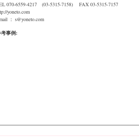
EL 070-6559-4217 (03-5315-7158) FAX 03-5315-7157
ttp://yoneto.com
mail ： s@yoneto.com
参考事例: