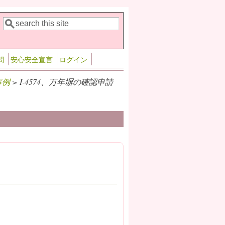
検索
検索フォーム
問
安心安全宣言
ログイン
事例
> I-4574、万年塀の確認申請