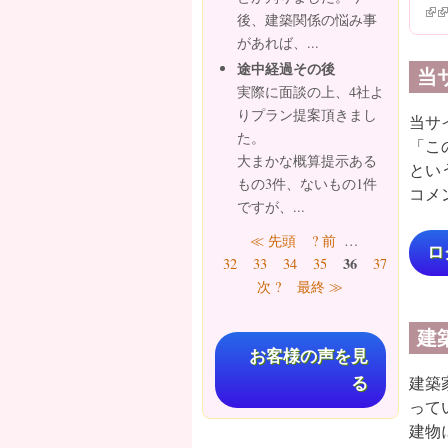
(lin
(l
後、建築関係の悩み事
があれば、...
途中経過その後
当
実際に面談の上、4社よ
りプラン提案頂きまし
当サ
た。
「こ
大まかな概算提示ある
とい
もの3件、ないもの1件
コメ
ですが、...
ページ
≪ 先頭
? 前
…
ロ
36
32
33
34
35
37
38
39
次 ?
最終 ≫
建
お客様の声を見
建築
る
って
建物