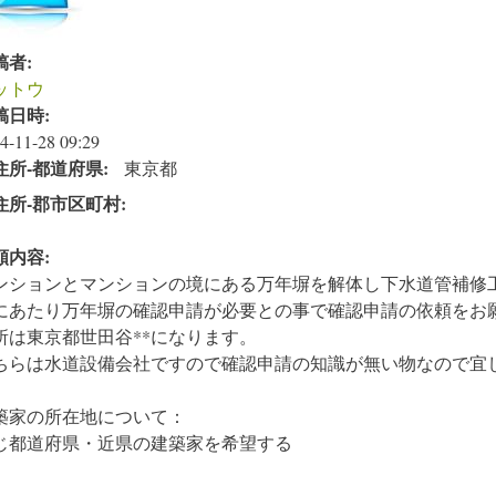
稿者:
ットウ
稿日時:
4-11-28 09:29
住所‐都道府県:
東京都
住所‐郡市区町村:
頼内容:
ンションとマンションの境にある万年塀を解体し下水道管補修
にあたり万年塀の確認申請が必要との事で確認申請の依頼をお
所は東京都世田谷**になります。
ちらは水道設備会社ですので確認申請の知識が無い物なので宜
築家の所在地について：
じ都道府県・近県の建築家を希望する