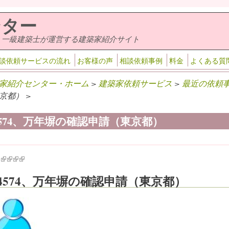
ンター
・一級建築士が運営する建築家紹介サイト
談依頼サービスの流れ
お客様の声
相談依頼事例
料金
よくある質
家紹介センター・ホーム
>
建築家依頼サービス
>
最近の依頼
京都） >
-4574、万年塀の確認申請（東京都）
k is external)
ink is external)
(link is external)
(link is external)
(link is external)
(link is external)
-4574、万年塀の確認申請（東京都）