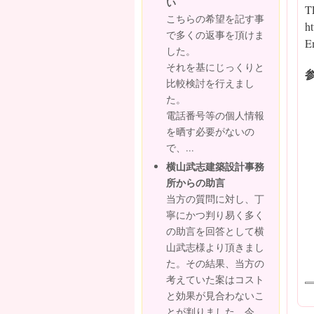
い
T
こちらの希望を記す事
h
で多くの返事を頂けま
E
した。
それを基にじっくりと
比較検討を行えまし
た。
電話番号等の個人情報
を晒す必要がないの
で、...
横山武志建築設計事務
所からの助言
当方の質問に対し、丁
寧にかつ判り易く多く
の助言を回答として横
山武志様より頂きまし
た。その結果、当方の
考えていた案はコスト
と効果が見合わないこ
とが判りました。今