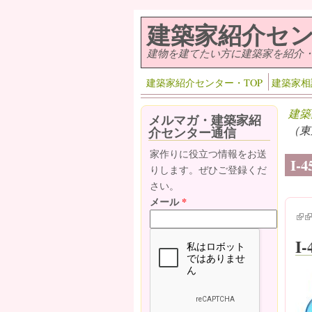
メインコンテンツに移動
建築家紹介セ
建物を建てたい方に建築家を紹介
建築家紹介センター・TOP
建築家相
建築
メルマガ・建築家紹
（東
介センター通信
家作りに役立つ情報をお送
I
りします。ぜひご登録くだ
さい。
メール
*
(lin
(l
I