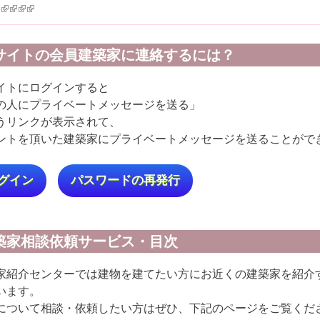
k is external)
ink is external)
(link is external)
(link is external)
(link is external)
(link is external)
サイトの会員建築家に連絡するには？
イトにログインすると
の人にプライベートメッセージを送る」
うリンクが表示されて、
ントを頂いた建築家にプライベートメッセージを送ることがで
グイン
パスワードの再発行
40
…
築家相談依頼サービス・目次
家紹介センターでは建物を建てたい方にお近くの建築家を紹介
います。
について相談・依頼したい方はぜひ、下記のページをご覧くだ