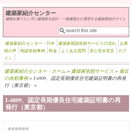
メインコンテンツに移動
建築家紹介センター
建物を建てたい方に建築家を紹介・一級建築士が運営する建築家紹介サイト
検索
検索フォーム
建築家紹介センター・TOP
建築家相談依頼サービスの流れ
お客
様の声
相談依頼事例
料金
よくある質問
安心安全宣言
ログ
イン
建築家紹介センター・ホーム
>
建築家依頼サービス
>
最近
の依頼事例
> I-4809、認定長期優良住宅建築証明書の再発
行（東京都） >
I-4809、認定長期優良住宅建築証明書の再
発行（東京都）
(link is external)
(link is external)
(link is external)
(link is external)
(link is external)
(link is external)