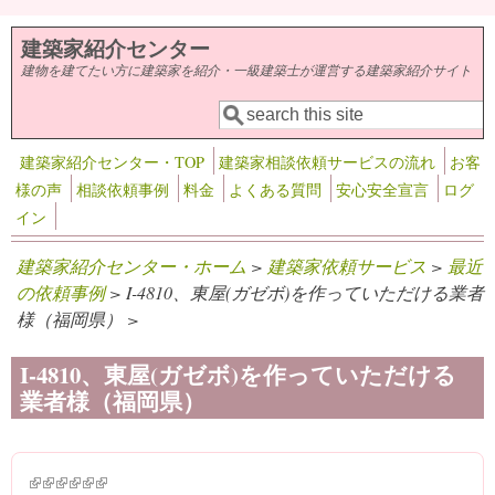
メインコンテンツに移動
建築家紹介センター
建物を建てたい方に建築家を紹介・一級建築士が運営する建築家紹介サイト
検索
検索フォーム
建築家紹介センター・TOP
建築家相談依頼サービスの流れ
お客
様の声
相談依頼事例
料金
よくある質問
安心安全宣言
ログ
イン
建築家紹介センター・ホーム
>
建築家依頼サービス
>
最近
の依頼事例
> I-4810、東屋(ガゼボ)を作っていただける業者
様（福岡県） >
I-4810、東屋(ガゼボ)を作っていただける
業者様（福岡県）
(link is external)
(link is external)
(link is external)
(link is external)
(link is external)
(link is external)