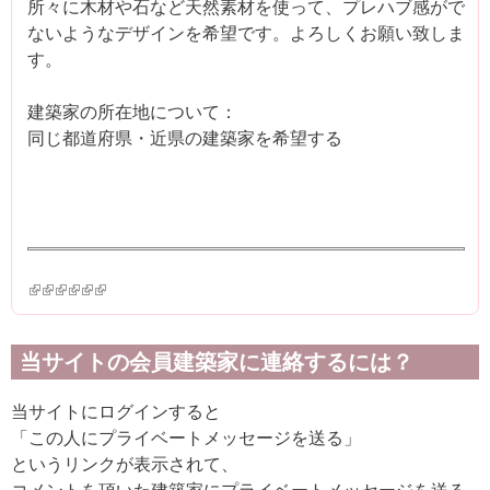
所々に木材や石など天然素材を使って、プレハブ感がで
ないようなデザインを希望です。よろしくお願い致しま
す。
建築家の所在地について：
同じ都道府県・近県の建築家を希望する
(link is external)
(link is external)
(link is external)
(link is external)
(link is external)
(link is external)
当サイトの会員建築家に連絡するには？
当サイトにログインすると
「この人にプライベートメッセージを送る」
というリンクが表示されて、
コメントを頂いた建築家にプライベートメッセージを送る