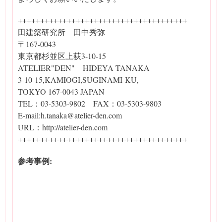
++++++++++++++++++++++++++++++++++++++
田建築研究所 田中秀弥
〒167-0043
東京都杉並区上荻3-10-15
ATELIER"DEN" HIDEYA TANAKA
3-10-15,KAMIOGI,SUGINAMI-KU,
TOKYO 167-0043 JAPAN
TEL：03-5303-9802 FAX：03-5303-9803
E-mail:h.tanaka@atelier-den.com
URL：http://atelier-den.com
++++++++++++++++++++++++++++++++++++++
参考事例: