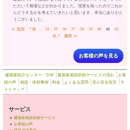
ただいて相場などがわかりました。現実を知ったのでこれか
らどうするかを考えていきたいと思います。本当にありがと
うございました。
ページ
41
≪ 先頭
? 前
…
34
35
36
37
38
39
40
42
次 ?
最終 ≫
お客様の声を見る
建築家紹介センター・TOP
建築家相談依頼サービスの流れ
お客
様の声
相談・依頼事例
料金
よくある質問
安心安全宣言
サ
イトマップ
サービス
建築家相談依頼サービス
お客様の声