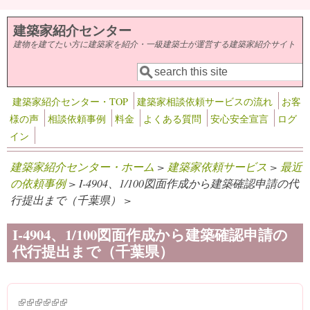
メインコンテンツに移動
建築家紹介センター
建物を建てたい方に建築家を紹介・一級建築士が運営する建築家紹介サイト
検索
検索フォーム
建築家紹介センター・TOP
建築家相談依頼サービスの流れ
お客
様の声
相談依頼事例
料金
よくある質問
安心安全宣言
ログ
イン
建築家紹介センター・ホーム
>
建築家依頼サービス
>
最近
の依頼事例
> I-4904、1/100図面作成から建築確認申請の代
行提出まで（千葉県） >
I-4904、1/100図面作成から建築確認申請の
代行提出まで（千葉県）
(link is external)
(link is external)
(link is external)
(link is external)
(link is external)
(link is external)