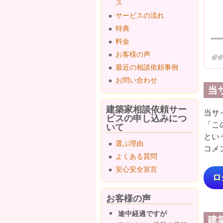
ス
サービスの流れ
特典
料金
お客様の声
(lin
(l
最近の相談依頼事例
お問い合わせ
当
建築家相談依頼サー
当サ
ビスの申し込みにつ
「こ
いて
とい
選ぶ理由
コメ
よくある質問
安心安全宣言
ロ
お客様の声
途中経過ですが
建