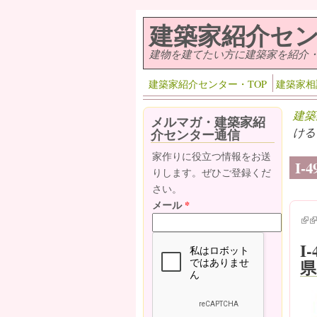
メインコンテンツに移動
建築家紹介セ
建物を建てたい方に建築家を紹介
建築家紹介センター・TOP
建築家相
建築
メルマガ・建築家紹
ける
介センター通信
家作りに役立つ情報をお送
I
りします。ぜひご登録くだ
さい。
メール
*
(lin
(l
I
県