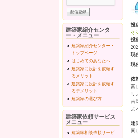
投
建築家紹介センタ
そ
ー・メニュー
投
建築家紹介センター・
202
トップページ
現
はじめてのあなたへ
現
建築家に設計を依頼す
るメリット
依
建築家に設計を依頼す
富
るデメリット
リ
建築家の選び方
古
よ
建築家依頼サービス
メニュー
建
同
建築家相談依頼サービ