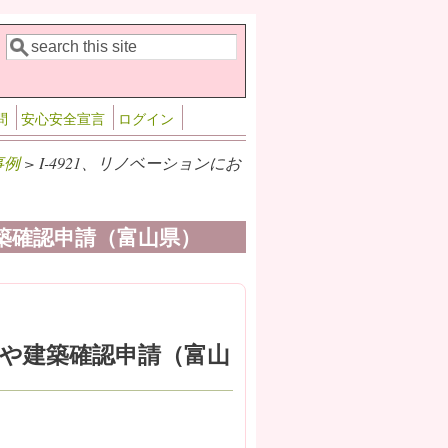
検索
検索フォーム
問
安心安全宣言
ログイン
事例
> I-4921、リノベーションにお
建築確認申請（富山県）
スや建築確認申請（富山