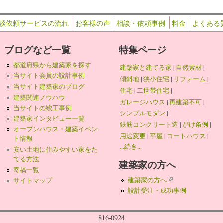
談依頼サービスの流れ
お客様の声
相談・依頼事例
料金
よくある
ブログなど一覧
特集ページ
都道府県から建築家を探す
建築家と建てる家
|
自然素材
|
当サイト会員の設計事例
傾斜地
|
狭小住宅
|
リフォーム
|
当サイト建築家のブログ
住宅
|
二世帯住宅
|
建築関連ノウハウ
ガレージハウス
|
再建築不可
|
当サイトの竣工事例
シンプルモダン
|
建築家インタビュー一覧
鉄筋コンクリート造
|
がけ条例
|
オープンハウス・建築イベン
用途変更
|
平屋
|
コートハウス
|
ト情報
...続き...
安い土地に住みやすい家をた
てる方法
建築家の方へ
寄稿一覧
建築家の方へ
(link is external)
サイトマップ
設計受注・成功事例
816-0924