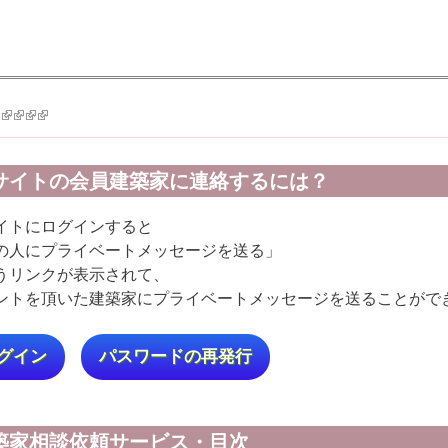
k is external)
ink is external)
(link is external)
(link is external)
(link is external)
(link is external)
サイトの会員建築家に連絡するには？
イトにログインすると
の人にプライベートメッセージを送る」
うリンクが表示されて、
ントを頂いた建築家にプライベートメッセージを送ることがで
グイン
パスワードの再発行
築家相談依頼サービス・目次