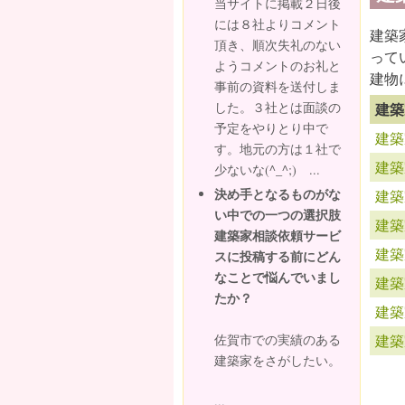
当サイトに掲載２日後
には８社よりコメント
建築
頂き、順次失礼のない
って
ようコメントのお礼と
建物
事前の資料を送付しま
建築
した。３社とは面談の
予定をやりとり中で
建築
す。地元の方は１社で
建築
少ないな(^_^;) ...
決め手となるものがな
建築
い中での一つの選択肢
建築
建築家相談依頼サービ
建築
スに投稿する前にどん
なことで悩んでいまし
建築
たか？
建築
佐賀市での実績のある
建築
建築家をさがしたい。
...