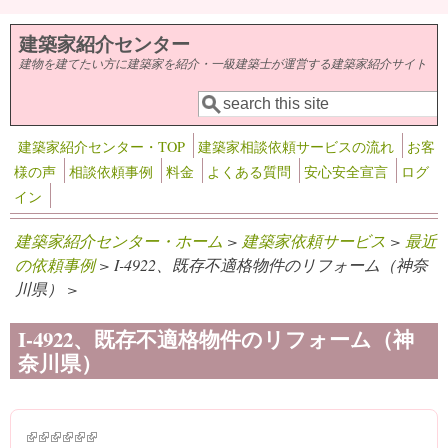
メインコンテンツに移動
建築家紹介センター
建物を建てたい方に建築家を紹介・一級建築士が運営する建築家紹介サイト
検索
検索フォーム
建築家紹介センター・TOP
建築家相談依頼サービスの流れ
お客
様の声
相談依頼事例
料金
よくある質問
安心安全宣言
ログ
イン
建築家紹介センター・ホーム
>
建築家依頼サービス
>
最近
の依頼事例
> I-4922、既存不適格物件のリフォーム（神奈
川県） >
I-4922、既存不適格物件のリフォーム（神
奈川県）
(link is external)
(link is external)
(link is external)
(link is external)
(link is external)
(link is external)