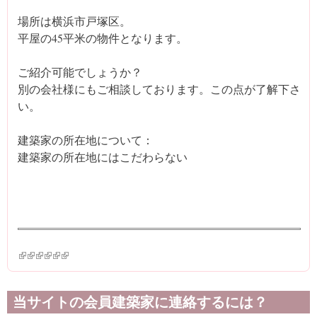
場所は横浜市戸塚区。
平屋の45平米の物件となります。
ご紹介可能でしょうか？
別の会社様にもご相談しております。この点が了解下さ
い。
建築家の所在地について：
建築家の所在地にはこだわらない
(link is external)
(link is external)
(link is external)
(link is external)
(link is external)
(link is external)
当サイトの会員建築家に連絡するには？