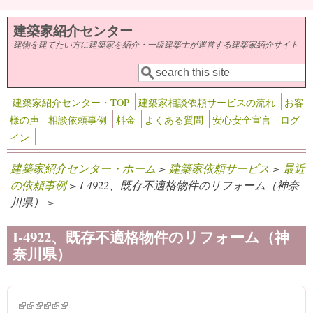
メインコンテンツに移動
建築家紹介センター
建物を建てたい方に建築家を紹介・一級建築士が運営する建築家紹介サイト
検索
検索フォーム
建築家紹介センター・TOP
建築家相談依頼サービスの流れ
お客
様の声
相談依頼事例
料金
よくある質問
安心安全宣言
ログ
イン
建築家紹介センター・ホーム
>
建築家依頼サービス
>
最近
の依頼事例
> I-4922、既存不適格物件のリフォーム（神奈
川県） >
I-4922、既存不適格物件のリフォーム（神
奈川県）
(link is external)
(link is external)
(link is external)
(link is external)
(link is external)
(link is external)