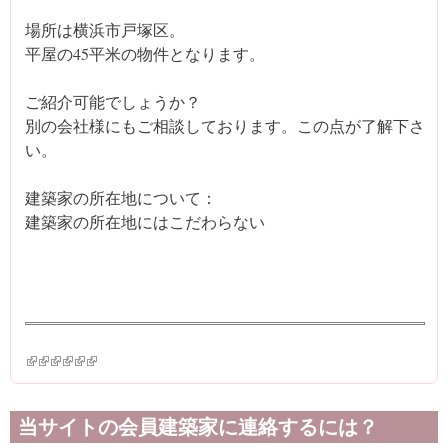
場所は横浜市戸塚区。
平屋の45平米の物件となります。
ご紹介可能でしょうか？
別の会社様にもご相談しております。この点が了解下さ
い。
建築家の所在地について：
建築家の所在地にはこだわらない
(link is external)
(link is external)
(link is external)
(link is external)
(link is external)
(link is external)
当サイトの会員建築家に連絡するには？