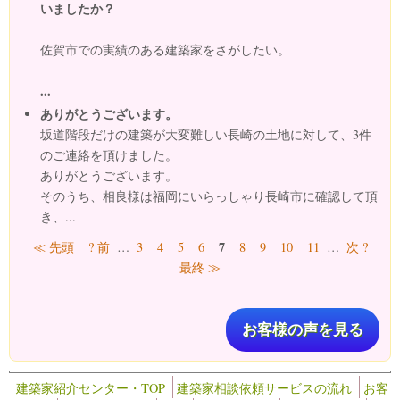
いましたか？
佐賀市での実績のある建築家をさがしたい。
...
ありがとうございます。
坂道階段だけの建築が大変難しい長崎の土地に対して、3件
のご連絡を頂けました。
ありがとうございます。
そのうち、相良様は福岡にいらっしゃり長崎市に確認して頂
き、...
ページ
7
≪ 先頭
? 前
…
3
4
5
6
8
9
10
11
…
次 ?
最終 ≫
お客様の声を見る
建築家紹介センター・TOP
建築家相談依頼サービスの流れ
お客