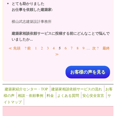
とても助かりました
お仕事を依頼した建築家:
横山武志建築設計事務所
建築家相談依頼サービスに投稿する前にどんなことで悩んで
いましたか...
ページ
5
≪ 先頭
? 前
1
2
3
4
6
7
8
9
…
次 ?
最終
≫
お客様の声を見る
建築家紹介センター・TOP
建築家相談依頼サービスの流れ
お客
様の声
相談・依頼事例
料金
よくある質問
安心安全宣言
サ
イトマップ