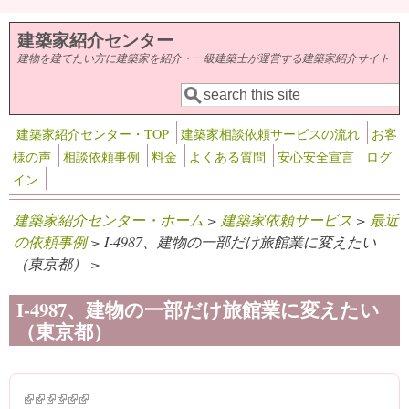
メインコンテンツに移動
建築家紹介センター
建物を建てたい方に建築家を紹介・一級建築士が運営する建築家紹介サイト
検索
検索フォーム
建築家紹介センター・TOP
建築家相談依頼サービスの流れ
お客
様の声
相談依頼事例
料金
よくある質問
安心安全宣言
ログ
イン
建築家紹介センター・ホーム
>
建築家依頼サービス
>
最近
の依頼事例
> I-4987、建物の一部だけ旅館業に変えたい
（東京都） >
I-4987、建物の一部だけ旅館業に変えたい
（東京都）
(link is external)
(link is external)
(link is external)
(link is external)
(link is external)
(link is external)