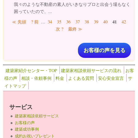
我々のような不動産の素人がいきなりプロと出会う場もなく
困っていたので、...
ページ
41
≪ 先頭
? 前
…
34
35
36
37
38
39
40
42
次 ?
最終 ≫
お客様の声を見る
建築家紹介センター・TOP
建築家相談依頼サービスの流れ
お客
様の声
相談・依頼事例
料金
よくある質問
安心安全宣言
サ
イトマップ
サービス
建築家相談依頼サービス
お客様の声
建築成功事例
成約お祝いプレゼント