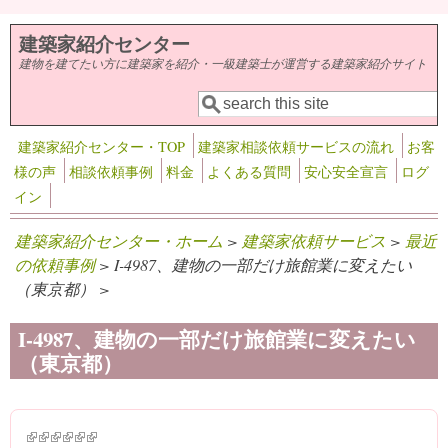
メインコンテンツに移動
建築家紹介センター
建物を建てたい方に建築家を紹介・一級建築士が運営する建築家紹介サイト
検索
検索フォーム
建築家紹介センター・TOP
建築家相談依頼サービスの流れ
お客
様の声
相談依頼事例
料金
よくある質問
安心安全宣言
ログ
イン
建築家紹介センター・ホーム
>
建築家依頼サービス
>
最近
の依頼事例
> I-4987、建物の一部だけ旅館業に変えたい
（東京都） >
I-4987、建物の一部だけ旅館業に変えたい
（東京都）
(link is external)
(link is external)
(link is external)
(link is external)
(link is external)
(link is external)