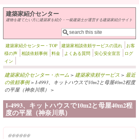
メインコンテンツに移動
建築家紹介センター
建物を建てたい方に建築家を紹介・一級建築士が運営する建築家紹介サイト
検索
検索フォーム
建築家紹介センター・TOP
建築家相談依頼サービスの流れ
お客
様の声
相談依頼事例
料金
よくある質問
安心安全宣言
ログ
イン
建築家紹介センター・ホーム
>
建築家依頼サービス
>
最近
の依頼事例
> I-4993、キットハウスで10m2と母屋40m2程度
の平屋（神奈川県） >
I-4993、キットハウスで10m2と母屋40m2程
度の平屋（神奈川県）
(link is external)
(link is external)
(link is external)
(link is external)
(link is external)
(link is external)