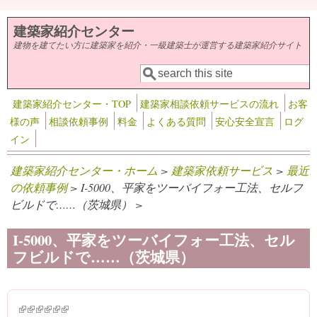
メインコンテンツに移動
建築家紹介センター
建物を建てたい方に建築家を紹介・一級建築士が運営する建築家紹介サイト
検索
検索フォーム
建築家紹介センター・TOP
建築家相談依頼サービスの流れ
お客
様の声
相談依頼事例
料金
よくある質問
安心安全宣言
ログ
イン
建築家紹介センター・ホーム
>
建築家依頼サービス
>
最近
の依頼事例
> I-5000、平家をツーバイフォー工法、セルフ
ビルドで……（茨城県） >
I-5000、平家をツーバイフォー工法、セル
フビルドで……（茨城県）
(link is external)
(link is external)
(link is external)
(link is external)
(link is external)
(link is external)