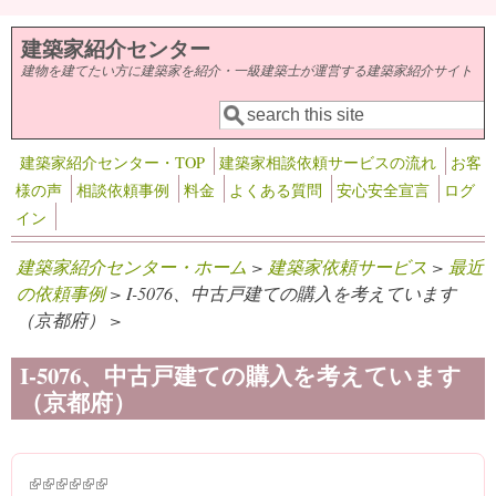
メインコンテンツに移動
建築家紹介センター
建物を建てたい方に建築家を紹介・一級建築士が運営する建築家紹介サイト
検索
検索フォーム
建築家紹介センター・TOP
建築家相談依頼サービスの流れ
お客
様の声
相談依頼事例
料金
よくある質問
安心安全宣言
ログ
イン
建築家紹介センター・ホーム
>
建築家依頼サービス
>
最近
の依頼事例
> I-5076、中古戸建ての購入を考えています
（京都府） >
I-5076、中古戸建ての購入を考えています
（京都府）
(link is external)
(link is external)
(link is external)
(link is external)
(link is external)
(link is external)